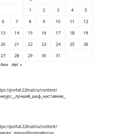
1
2
3
4
5
6
7
8
9
10
11
12
13
14
15
16
17
18
19
20
21
22
23
24
25
26
27
28
29
30
31
 Июн
Авг »
tps://portal.22trud.ru/content/
онкурс__лучший_шеф_наставник_
tps://portal.22trud.ru/content/
онкурс
_лучший
по
профессии