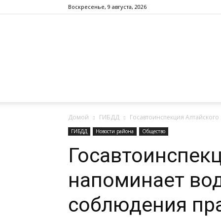
Воскресенье, 9 августа, 2026
Домой
ГИБДД
Госавтоинспекция Алтайского
ГИБДД
Новости района
Общество
Госавтоинспекц
напоминает во
соблюдения пр