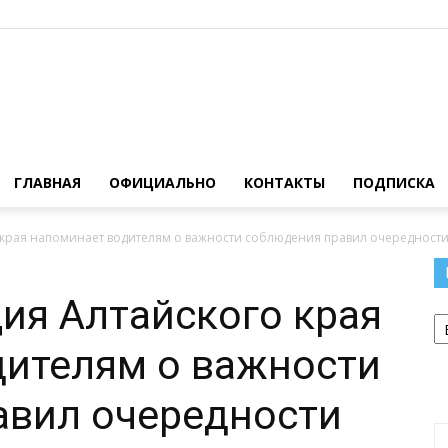
Официальный
ГЛАВНАЯ
ОФИЦИАЛЬНО
КОНТАКТЫ
ПОДПИСКА
 края напоминает водителям о важности соблюдения правил очередности
сайт
ия Алтайского края
Р
дителям о важности
авил очередности
газеты