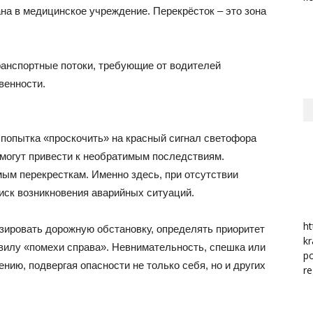
на в медицинское учреждение. Перекрёсток – это зона
район
ранспортные потоки, требующие от водителей
венности.
 попытка «проскочить» на красный сигнал светофора
 могут привести к необратимым последствиям.
м перекресткам. Именно здесь, при отсутствии
иск возникновения аварийных ситуаций.
ht
ировать дорожную обстановку, определять приоритет
kr
авилу «помехи справа». Невнимательность, спешка или
po
нию, подвергая опасности не только себя, но и других
re