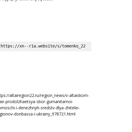
https://xn--r1a.website/s/tomenko_22
tps://altairegion22.ru/region_news/v-altaiskom-
ae-prodolzhaetsya-sbor-gumanitarnoi-
moschi-i-denezhnyh-sredstv-dlya-zhitelei-
gionov-donbassa-i-ukrainy_978721.html