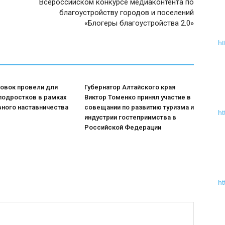
Всероссийском конкурсе медиаконтента по
благоустройству городов и поселений
«Блогеры благоустройства 2.0»
ht
ровок провели для
Губернатор Алтайского края
подростков в рамках
Виктор Томенко принял участие в
вного наставничества
совещании по развитию туризма и
ht
индустрии гостеприимства в
Российской Федерации
ht