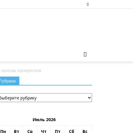
 проезда перекрёстков
Рубрики
убрики
Июль 2026
Пн
Вт
Ср
Чт
Пт
Сб
Вс