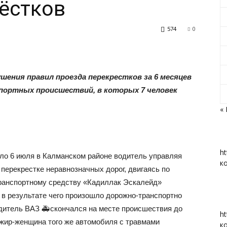
ёстков
574
0
«Вперед»
шения правил проезда перекрестков за 6 месяцев
спортных происшествий, в которых 7 человек
«
|
ht
ло 6 июля в Калманском районе водитель управляя
к
перекрестке неравнозначных дорог, двигаясь по
 транспортному средству «Кадиллак Эскалейд»
Тюменцевский
 в результате чего произошло дорожно-транспортно
одитель ВАЗ 🚑скончался на месте происшествия до
ht
жир-женщина того же автомобиля с травмами
к