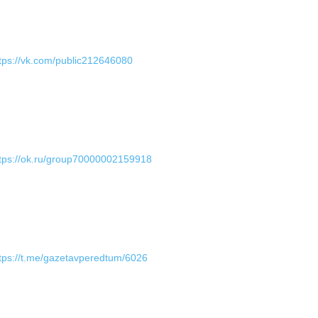
tps://vk.com/public212646080
tps://ok.ru/group70000002159918
tps://t.me/gazetavperedtum/6026