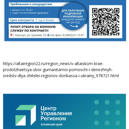
https://altairegion22.ru/region_news/v-altaiskom-krae-
prodolzhaetsya-sbor-gumanitarnoi-pomoschi-i-denezhnyh-
sredstv-dlya-zhitelei-regionov-donbassa-i-ukrainy_978721.html