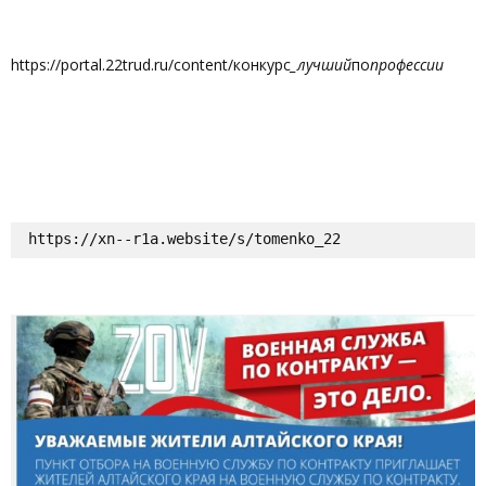
https://portal.22trud.ru/content/конкурс
_лучший
по
профессии
https://xn--r1a.website/s/tomenko_22