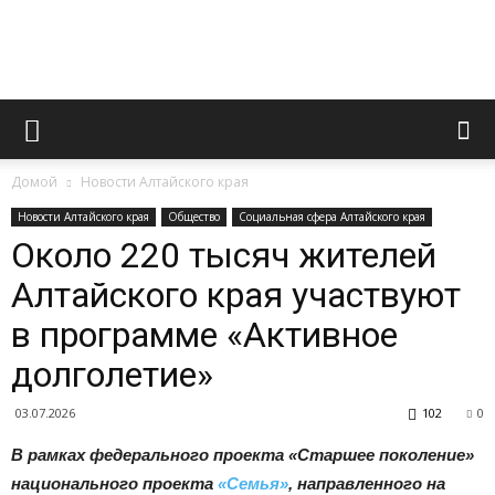
Официальный
Домой
Новости Алтайского края
сайт
Новости Алтайского края
Общество
Социальная сфера Алтайского края
Около 220 тысяч жителей
Алтайского края участвуют
газеты
в программе «Активное
долголетие»
«Вперед»
03.07.2026
102
0
В рамках федерального проекта «Старшее поколение»
национального проекта
«Семья»
, направленного на