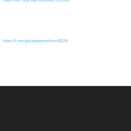
https://ok.ru/group70000002159918
https://t.me/gazetavperedtum/6026