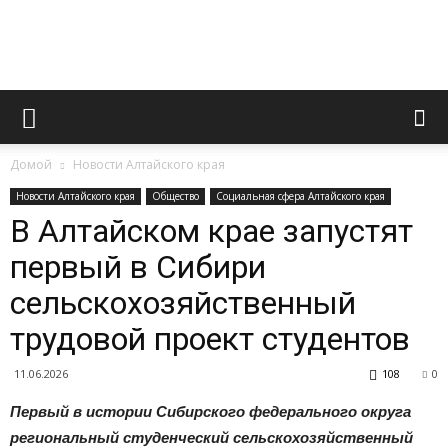
Официальный
Домой
Новости Алтайского края
сайт
Новости Алтайского края
Общество
Социальная сфера Алтайского края
В Алтайском крае запустят
первый в Сибири
газеты
сельскохозяйственный
трудовой проект студентов
«Вперед»
11.06.2026
108
0
Первый в истории Сибирского федерального округа
региональный студенческий сельскохозяйственный