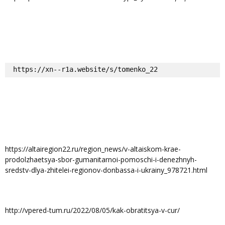
https://xn--r1a.website/s/tomenko_22
https://altairegion22.ru/region_news/v-altaiskom-krae-
prodolzhaetsya-sbor-gumanitarnoi-pomoschi-i-denezhnyh-
sredstv-dlya-zhitelei-regionov-donbassa-i-ukrainy_978721.html
http://vpered-tum.ru/2022/08/05/kak-obratitsya-v-cur/