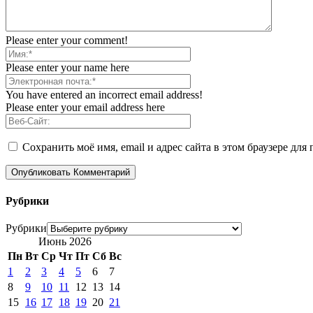
Please enter your comment!
Please enter your name here
You have entered an incorrect email address!
Please enter your email address here
Сохранить моё имя, email и адрес сайта в этом браузере д
Рубрики
Рубрики
Июнь 2026
Пн
Вт
Ср
Чт
Пт
Сб
Вс
1
2
3
4
5
6
7
8
9
10
11
12
13
14
15
16
17
18
19
20
21