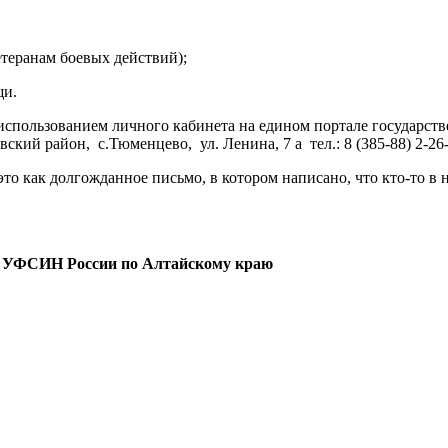
теранам боевых действий);
щи.
 использованием личного кабинета на едином портале государс
кий район, с.Тюменцево, ул. Ленина, 7 а тел.: 8 (385-88) 2-26
это как долгожданное письмо, в котором написано, что кто-то в 
менского МФ УИИ УФСИН России по Алтай