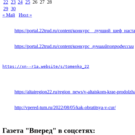
22
23
24
25
26
27
28
29
30
« Май
Июл »
https://portal.22trud.ru/content/конкурс__лучший_шеф_нас
https://portal.22trud.ru/content/конкурс
_лучший
по
профессии
https://xn--r1a.website/s/tomenko_22
https://altairegion22.ru/region_news/v-altaiskom-krae-prodol
http://vpered-tum.ru/2022/08/05/kak-obratitsya-v-cur/
Газета "Вперед" в соцсетях: