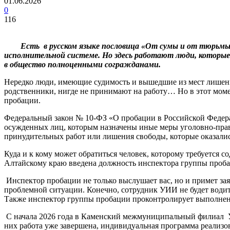
01.06.2026
0
116
Есть в русском языке пословица «От сумы и от тюрьмы не з
исполнительной системе. Но здесь работают люди, которые
в общество полноценными согражданами.
Нередко люди, имеющие судимость и вышедшие из мест лишения 
родственники, нигде не принимают на работу… Но в этот моме
пробации.
Федеральный закон № 10-ФЗ «О пробации в Российской Федера
осужденных лиц, которым назначены иные меры уголовно-прав
принудительных работ или лишения свободы, которые оказали
Куда и к кому может обратиться человек, которому требуетс
Алтайскому краю введена должность инспектора группы проба
Инспектор пробации не только выслушает вас, но и примет за
проблемной ситуации. Конечно, сотрудник УИИ не будет водить
Также инспектор группы пробации проконтролирует выполн
С начала 2026 года в Каменский межмуниципальный филиал У
них работа уже завершена, индивидуальная программа реализо