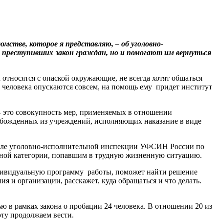
стве, которое я представляю, – об уголовно-
 преступивших закон граждан, но и помогают им вернуться
относятся с опаской окружающие, не всегда хотят общаться
м человека опускаются совсем, на помощь ему придет институт
 это совокупность мер, применяемых в отношении
вобожденных из учреждений, исполняющих наказание в виде
илиале уголовно-исполнительной инспекции УФСИН России по
нной категории, попавшим в трудную жизненную ситуацию.
индивидуальную программу работы, поможет найти решение
я и организации, расскажет, куда обращаться и что делать.
 рамках закона о пробации 24 человека. В отношении 20 из
оту продолжаем вести.