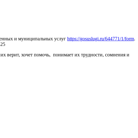
твенных и муниципальных услуг
https://gosuslugi.ru/644771/1/form
.
-25
них верит, хочет помочь, понимает их трудности, сомнения и
скому краю