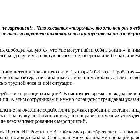
арекайся!». Что касается «тюрьмы», то это как раз о ведом
 не только охраняет находящихся в принудительной изоляции
свободы, жалуются, что «не могут найти себя в жизни»: к ним 
нт, когда руки у столкнувшегося с недоверием или безразличие
ции» вступил в законную силу 1 января 2024 года. Пробация —
ового характера, не связанные с лишением свободы, и лиц, ос
сь в трудной жизненной ситуации.
я содействие в ресоциализации? В настоящее время в каждом ф
ции. К этим сотрудникам и нужно обращаться гражданам указа
явление на оказание содействия в рамках пробации, составит 
 вас за ручку по организациям, но направит в нужные учреждени
ение всех запланированных мероприятий.
ИИ УФСИН России по Алтайскому краю обратились за помощью в
вана, помощь оказана. С остальными участниками пробации раб