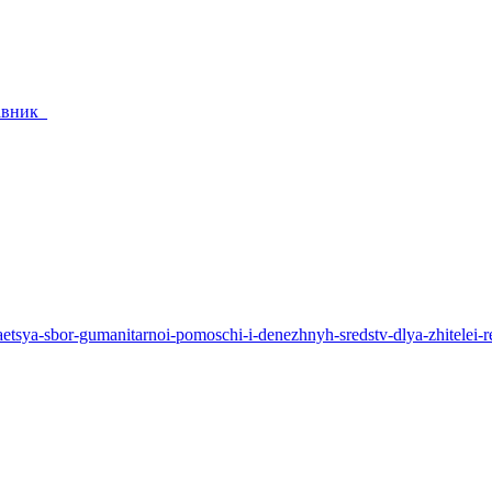
тавник_
zhaetsya-sbor-gumanitarnoi-pomoschi-i-denezhnyh-sredstv-dlya-zhitelei