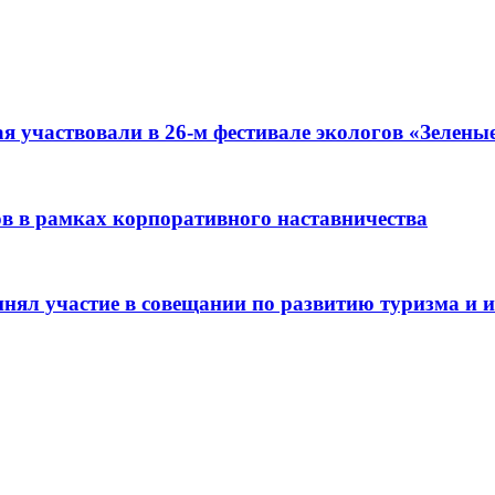
я участвовали в 26-м фестивале экологов «Зелены
ов в рамках корпоративного наставничества
нял участие в совещании по развитию туризма и и