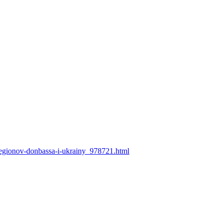
-regionov-donbassa-i-ukrainy_978721.html