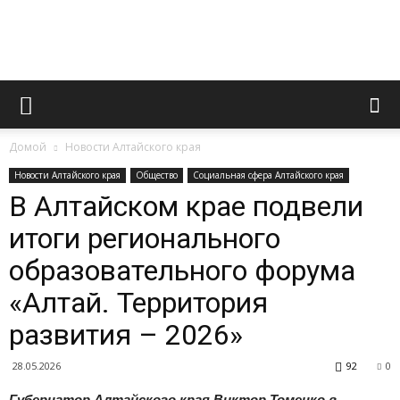
Официальный
Домой
Новости Алтайского края
сайт
Новости Алтайского края
Общество
Социальная сфера Алтайского края
В Алтайском крае подвели
итоги регионального
газеты
образовательного форума
«Алтай. Территория
«Вперед»
развития – 2026»
28.05.2026
92
0
Губернатор Алтайского края Виктор Томенко в