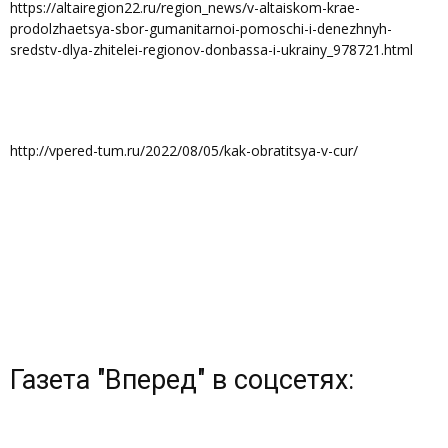
https://altairegion22.ru/region_news/v-altaiskom-krae-
prodolzhaetsya-sbor-gumanitarnoi-pomoschi-i-denezhnyh-
sredstv-dlya-zhitelei-regionov-donbassa-i-ukrainy_978721.html
http://vpered-tum.ru/2022/08/05/kak-obratitsya-v-cur/
Газета "Вперед" в соцсетях: