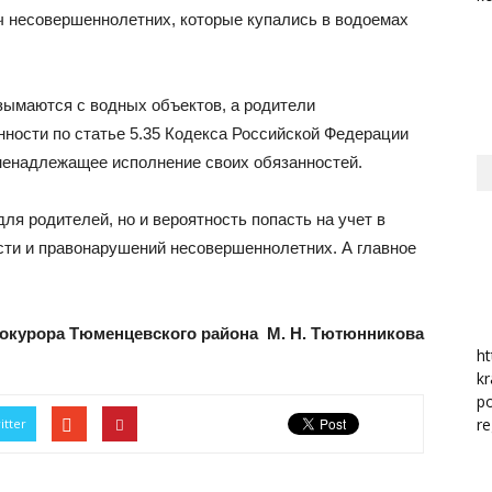
яч несовершеннолетних, которые купались в водоемах
район
зымаются с водных объектов, а родители
нности по статье 5.35 Кодекса Российской Федерации
ненадлежащее исполнение своих обязанностей.
 родителей, но и вероятность попасть на учет в
ти и правонарушений несовершеннолетних. А главное
рокурора Тюменцевского района М. Н. Тютюнникова
ht
kr
po
re
itter