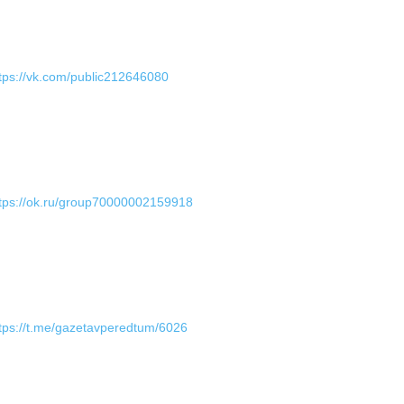
tps://vk.com/public212646080
tps://ok.ru/group70000002159918
tps://t.me/gazetavperedtum/6026