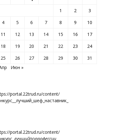
1
2
3
4
5
6
7
8
9
10
11
12
13
14
15
16
17
18
19
20
21
22
23
24
25
26
27
28
29
30
31
 Апр
Июн »
tps://portal.22trud.ru/content/
онкурс__лучший_шеф_наставник_
tps://portal.22trud.ru/content/
онкурс
_лучший
по
профессии