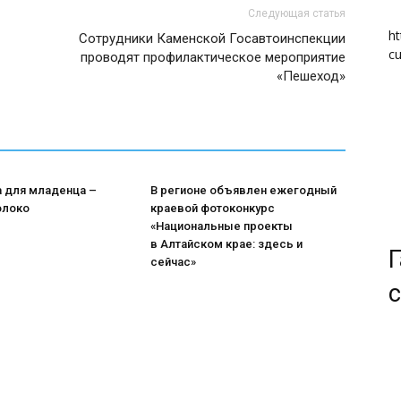
Следующая статья
ht
Сотрудники Каменской Госавтоинспекции
cu
проводят профилактическое мероприятие
«Пешеход»
а для младенца –
В регионе объявлен ежегодный
олоко
краевой фотоконкурс
«Национальные проекты
в Алтайском крае: здесь и
Г
сейчас»
с