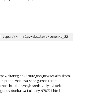
https://xn--r1a.website/s/tomenko_22
tps://altairegion22.ru/region_news/v-altaiskom-
ae-prodolzhaetsya-sbor-gumanitarnoi-
moschi-i-denezhnyh-sredstv-dlya-zhitelei-
gionov-donbassa-i-ukrainy_978721.html