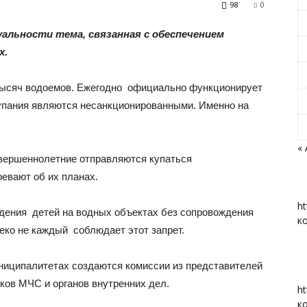
98
0
льности тема, связанная с обеспечением
х.
«Вперед»
 тысяч водоемов. Ежегодно официально функционирует
упания являются несанкционированными. Именно на
«
совершеннолетние отправляются купаться
|
евают об их планах.
ht
ждения детей на водных объектах без сопровождения
к
леко не каждый соблюдает этот запрет.
Тюменцевский
ниципалитетах создаются комиссии из представителей
ков МЧС и органов внутренних дел.
ht
к