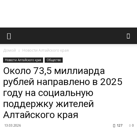
Официальный
Домой
Новости Алтайского края
сайт
Новости Алтайского края
Общество
Около 73,5 миллиарда
рублей направлено в 2025
газеты
году на социальную
поддержку жителей
«Вперед»
Алтайского края
13.03.2026
127
0