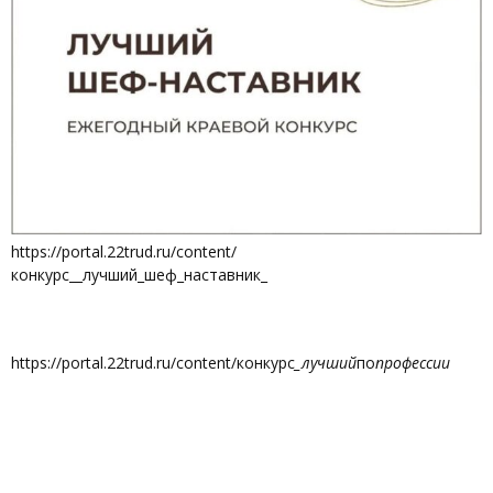
https://portal.22trud.ru/content/
конкурс__лучший_шеф_наставник_
https://portal.22trud.ru/content/конкурс
_лучший
по
профессии