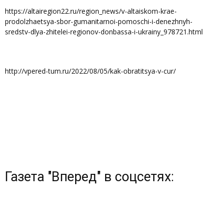
https://altairegion22.ru/region_news/v-altaiskom-krae-
prodolzhaetsya-sbor-gumanitarnoi-pomoschi-i-denezhnyh-
sredstv-dlya-zhitelei-regionov-donbassa-i-ukrainy_978721.html
http://vpered-tum.ru/2022/08/05/kak-obratitsya-v-cur/
Газета "Вперед" в соцсетях: