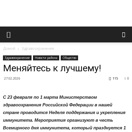
Официальный
Домой
Здравоохранение
сайт
Здравоохранение
Новости района
Общество
Меняйтесь к лучшему!
27.02.2026
115
0
газеты
С 23 февраля по 1 марта Министерством
здравоохранения Российской Федерации в нашей
«Вперед»
стране проводится Неделя поддержания и укрепления
иммунитета. Мероприятия организуют в честь
Всемирного дня иммунитета, который празднуется 1