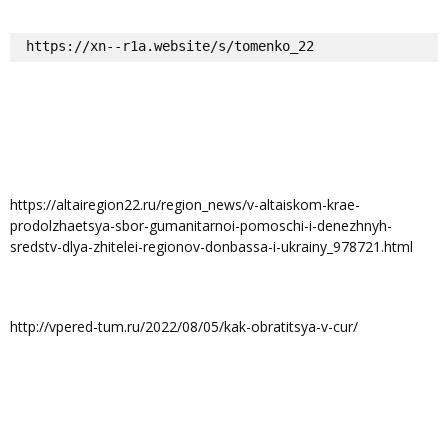
https://xn--r1a.website/s/tomenko_22
https://altairegion22.ru/region_news/v-altaiskom-krae-
prodolzhaetsya-sbor-gumanitarnoi-pomoschi-i-denezhnyh-
sredstv-dlya-zhitelei-regionov-donbassa-i-ukrainy_978721.html
http://vpered-tum.ru/2022/08/05/kak-obratitsya-v-cur/