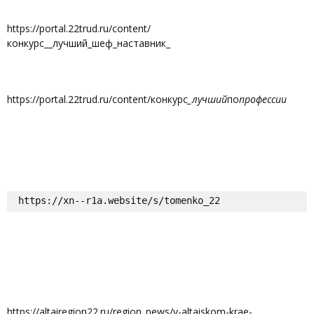
https://portal.22trud.ru/content/
конкурс__лучший_шеф_наставник_
https://portal.22trud.ru/content/конкурс
_лучший
по
профессии
https://xn--r1a.website/s/tomenko_22
https://altairegion22.ru/region_news/v-altaiskom-krae-