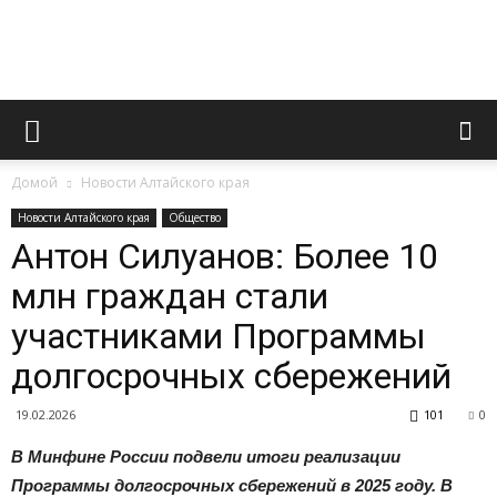
Официальный
Домой
Новости Алтайского края
сайт
Новости Алтайского края
Общество
Антон Силуанов: Более 10
млн граждан стали
газеты
участниками Программы
долгосрочных сбережений
«Вперед»
19.02.2026
101
0
В Минфине России подвели итоги реализации
Программы долгосрочных сбережений в 2025 году. В