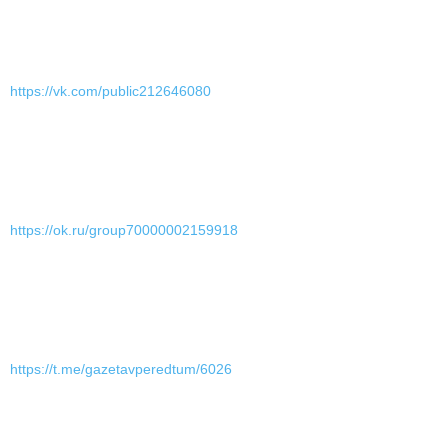
https://vk.com/public212646080
https://ok.ru/group70000002159918
https://t.me/gazetavperedtum/6026