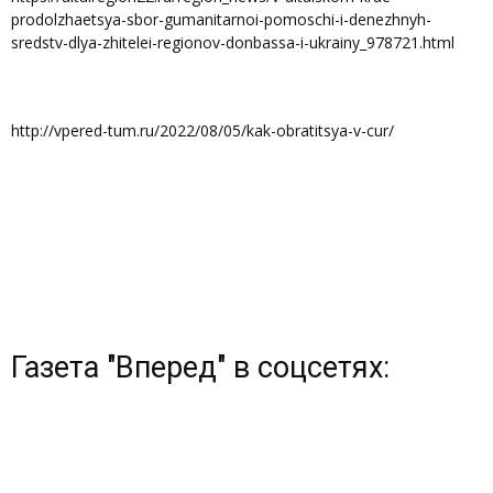
prodolzhaetsya-sbor-gumanitarnoi-pomoschi-i-denezhnyh-
sredstv-dlya-zhitelei-regionov-donbassa-i-ukrainy_978721.html
http://vpered-tum.ru/2022/08/05/kak-obratitsya-v-cur/
Газета "Вперед" в соцсетях: