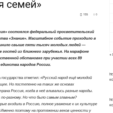
я семей»
155
0
«Вперед»
ссия» состоялся федеральный просветительский
ства «Знание». Масштабное событие проходило в
динило свыше пяти тысяч молодых людей —
е гостей из ближнего зарубежья. На марафоне
« 
твенной обстановке при участии всех 89
|
 единства народов России.
ht
а государства отметил:
«Русский народ ещё молодой
к
щее. Но постепенно на таких же основах
рана Россия, когда в неё вливались разные народы.
Тюменцевский
 по-разному. Но что было самым главным?
ht
рые входили в Россию, полное уважение к их культуре
к
. Именно поэтому на протяжении веков ценности у