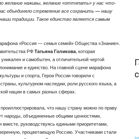
яло желание наживы, желание «оттяпать» у нас что-
нас объединяло стремление все сохранить
—
нашу
 наши традиции. Такое единство является самым
марафона «Россия — семья семей» Общества «Знание».
авительства РФ
Татьяна Голикова
, которая
 уникален и самобытен, а отличительной чертой
Г
понимание и единство. На главной сцене марафона
с
культуры и спорта, Герои России говорили с
траны, культурном наследии, роли русского языка, а
ской нации в самых разных сферах.
проиллюстрировала, что нашу страну можно по праву
ут народы, объединенные общими ценностями,
ни вместе, руководствуясь едиными приоритетами,
уверенную, процветающую Россию. Участниками стали
ht