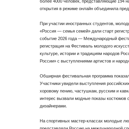
более 4000 человек, представляющие 194 н
открытия в режиме онлайн объединила пред
При участии иностранных студентов, молод
«Россия — семья семей» дали старт регис
событие 2026 года — Международный фести
регистрация на Фестиваль молодого искусс
культуре, истории и традициям народов Ро
России» с выступлениями артистов и народ
Обширная фестивальная программа показал
Участники увидели выступления российских
хоровому пению, частушкам, русским и кав
интерес вызвали модные показы костюмов 
дизайнерами.
На спортивных мастер-классах молодые лю
представляли Россию на международной спо