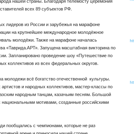
арода нашей страны. Благодаря телемосту церемония
ставителей всех 89 субъектов РФ.
ых лидеров из России и зарубежья на марафоне
трации на крупнейшее международное молодёжное
валь молодёжи. Также на марафоне началась
ht
тва «Таврида.АРТ». Запущена масштабная викторина по
ссии. Запланировано проведение шоу «Путешествие по
ных коллективов из всех федеральных округов.
а молодежи всё богатство отечественной культуры.
ht
 артистов и народных коллективов, мастер-классы по
казским народным танцам, казачьим песням. Большой
с национальными мотивами, созданные российскими
ди пообщались с чемпионами, которые не раз
ртивной арене и приносили нашей стране