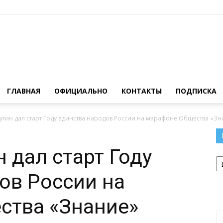
Официальный
ГЛАВНАЯ
ОФИЦИАЛЬНО
КОНТАКТЫ
ПОДПИСКА
тин дал старт Году единства народов России на марафоне Общества «Зна
сайт
 дал старт Году
Р
ов России на
ства «Знание»
газеты