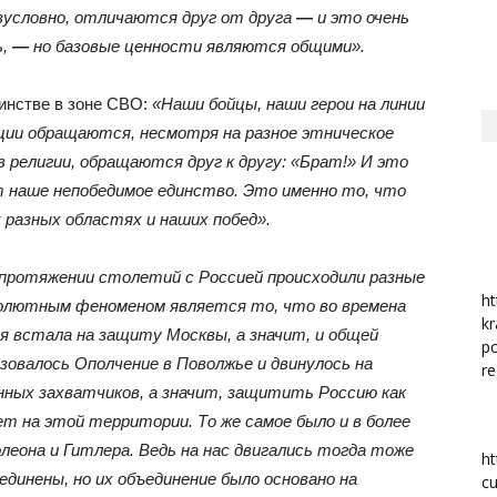
езусловно, отличаются друг от друга
—
и это очень
ь,
—
но базовые ценности являются общими».
район
инстве в зоне СВО:
«Наши бойцы, наши герои на линии
ации обращаются, несмотря на разное этническое
в религии, обращаются друг к другу: «Брат!» И это
т наше непобедимое единство. Это именно то, что
 разных областях и наших побед».
 протяжении столетий с Россией происходили разные
ht
олютным феноменом является то, что во времена
kr
я встала на защиту Москвы, а значит, и общей
po
зовалось Ополчение в Поволжье и двинулось на
re
нных захватчиков, а значит, защитить Россию как
ет на этой территории. То же самое было и в более
леона и Гитлера. Ведь на нас двигались тогда тоже
ht
динены, но их объединение было основано на
cu