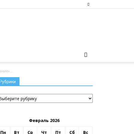
ние»...
Рубрики
убрики
Февраль 2026
Пн
Вт
Ср
Чт
Пт
Сб
Вс