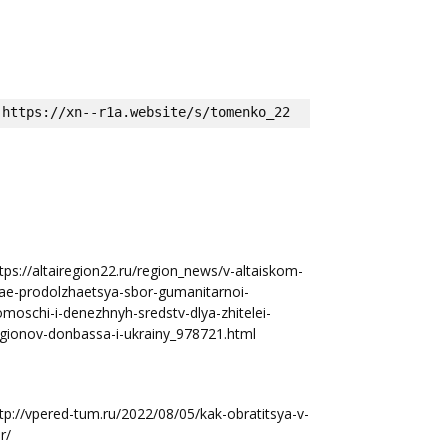
https://xn--r1a.website/s/tomenko_22
tps://altairegion22.ru/region_news/v-altaiskom-
ae-prodolzhaetsya-sbor-gumanitarnoi-
moschi-i-denezhnyh-sredstv-dlya-zhitelei-
gionov-donbassa-i-ukrainy_978721.html
tp://vpered-tum.ru/2022/08/05/kak-obratitsya-v-
r/