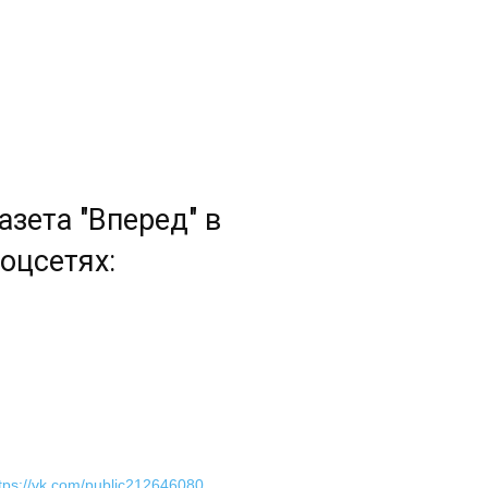
азета "Вперед" в
оцсетях:
tps://vk.com/public212646080