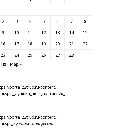
1
2
3
4
5
6
7
8
9
10
11
12
13
14
15
16
17
18
19
20
21
22
23
24
25
26
27
28
Янв
Мар »
tps://portal.22trud.ru/content/
онкурс__лучший_шеф_наставник_
tps://portal.22trud.ru/content/
онкурс
_лучший
по
профессии