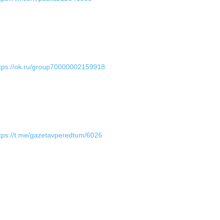
tps://ok.ru/group70000002159918
tps://t.me/gazetavperedtum/6026