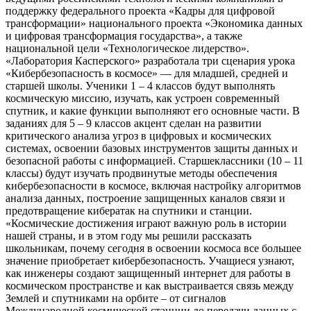
поддержку федерального проекта «Кадры для цифровой
трансформации» национального проекта «Экономика данных
и цифровая трансформация государства», а также
национальной цели «Технологическое лидерство».
«Лаборатория Касперского» разработала три сценария урока
«Кибербезопасность в космосе» — для младшей, средней и
старшей школы. Ученики 1 – 4 классов будут выполнять
космическую миссию, изучать, как устроен современный
спутник, и какие функции выполняют его основные части. В
заданиях для 5 – 9 классов акцент сделан на развитии
критического анализа угроз в цифровых и космических
системах, освоении базовых инструментов защиты данных и
безопасной работы с информацией. Старшеклассники (10 – 11
классы) будут изучать продвинутые методы обеспечения
кибербезопасности в космосе, включая настройку алгоритмов
анализа данных, построение защищенных каналов связи и
предотвращение кибератак на спутники и станции.
«Космические достижения играют важную роль в истории
нашей страны, и в этом году мы решили рассказать
школьникам, почему сегодня в освоении космоса все большее
значение приобретает кибербезопасность. Учащиеся узнают,
как инженеры создают защищенный интернет для работы в
космическом пространстве и как выстраивается связь между
Землей и спутниками на орбите – от сигналов
Международной космической станции до передачи данных с