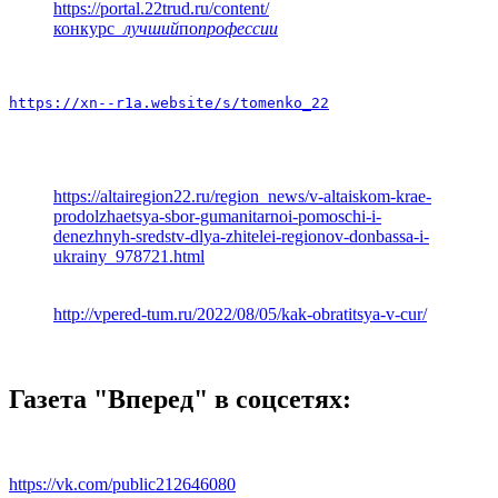
https://portal.22trud.ru/content/
конкурс
_лучший
по
профессии
https://xn--r1a.website/s/tomenko_22
https://altairegion22.ru/region_news/v-altaiskom-krae-
prodolzhaetsya-sbor-gumanitarnoi-pomoschi-i-
denezhnyh-sredstv-dlya-zhitelei-regionov-donbassa-i-
ukrainy_978721.html
http://vpered-tum.ru/2022/08/05/kak-obratitsya-v-cur/
Газета "Вперед" в соцсетях:
https://vk.com/public212646080