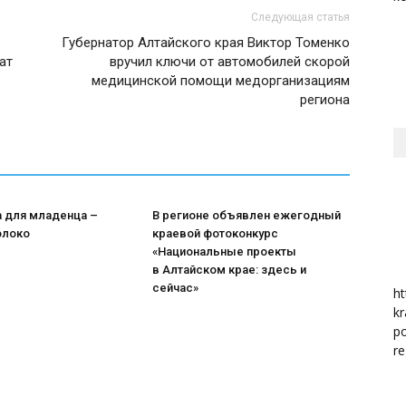
Следующая статья
район
Губернатор Алтайского края Виктор Томенко
ат
вручил ключи от автомобилей скорой
медицинской помощи медорганизациям
региона
а для младенца –
В регионе объявлен ежегодный
олоко
краевой фотоконкурс
«Национальные проекты
в Алтайском крае: здесь и
сейчас»
ht
kr
po
re