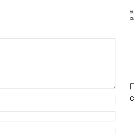
ht
cu
Г
с