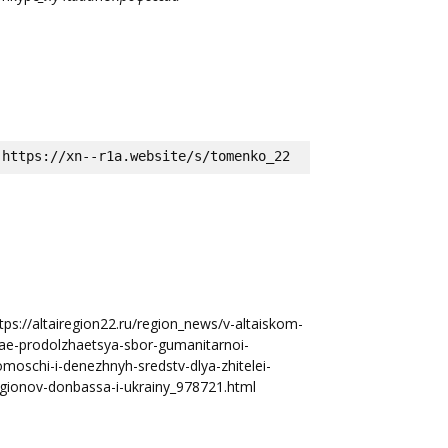
https://xn--r1a.website/s/tomenko_22
tps://altairegion22.ru/region_news/v-altaiskom-
ae-prodolzhaetsya-sbor-gumanitarnoi-
moschi-i-denezhnyh-sredstv-dlya-zhitelei-
gionov-donbassa-i-ukrainy_978721.html