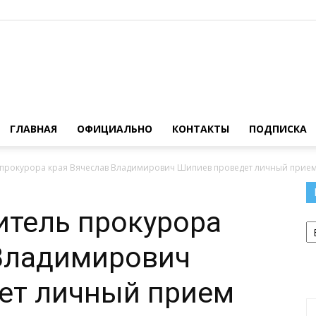
Официальный
ГЛАВНАЯ
ОФИЦИАЛЬНО
КОНТАКТЫ
ПОДПИСКА
 прокурора края Вячеслав Владимирович Шипиев проведет личный прием 
сайт
итель прокурора
Р
 Владимирович
ет личный прием
газеты