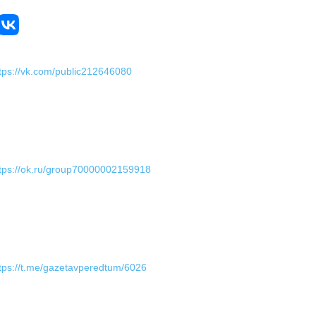
tps://vk.com/public212646080
tps://ok.ru/group70000002159918
tps://t.me/gazetavperedtum/6026