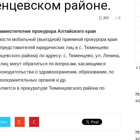
енцевском районе.
203
0
м заместителем прокурора Алтайского края
«Вперед»
ости мобильной (выездной) приемной прокурора края
 представителей юридических лиц в с. Тюменцево
цевского района) по адресу: с. Тюменцево, ул. Ленина,
 лиц могут обратиться по вопросам, касающимся
«
онодательства о здравоохранении, образовании, по
|
оохранительных органов и др.
ляется в прокуратуре Тюменцевского района по
ht
к
Тюменцевский
itter
ht
к