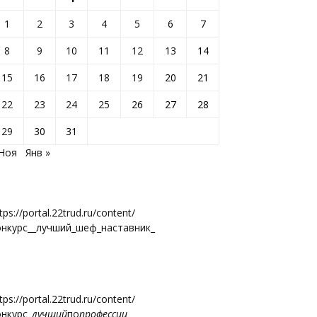
1
2
3
4
5
6
7
8
9
10
11
12
13
14
15
16
17
18
19
20
21
22
23
24
25
26
27
28
29
30
31
 Ноя
Янв »
tps://portal.22trud.ru/content/
онкурс__лучший_шеф_наставник_
tps://portal.22trud.ru/content/
онкурс
_лучший
по
профессии