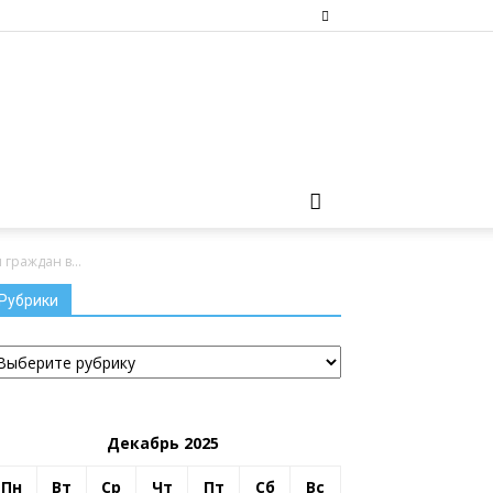
граждан в...
Рубрики
убрики
Декабрь 2025
Пн
Вт
Ср
Чт
Пт
Сб
Вс