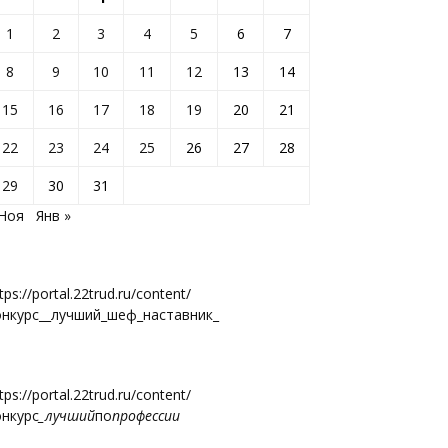
1
2
3
4
5
6
7
8
9
10
11
12
13
14
15
16
17
18
19
20
21
22
23
24
25
26
27
28
29
30
31
 Ноя
Янв »
tps://portal.22trud.ru/content/
онкурс__лучший_шеф_наставник_
tps://portal.22trud.ru/content/
онкурс
_лучший
по
профессии