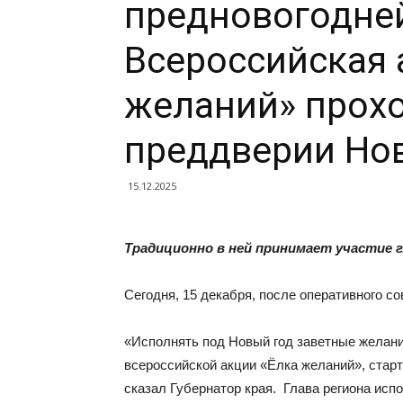
предновогодне
Всероссийская 
желаний» прохо
преддверии Нов
15.12.2025
Традиционно в ней принимает участие 
Сегодня, 15 декабря, после оперативного с
«Исполнять под Новый год заветные желан
всероссийской акции «Ёлка желаний», старт
сказал Губернатор края. Глава региона исп