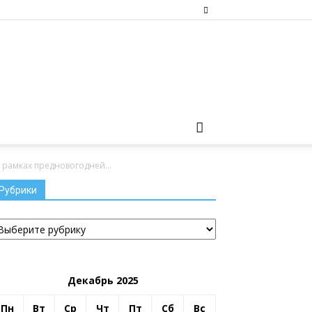
 рамках предновогодней...
Рубрики
убрики
Декабрь 2025
Пн
Вт
Ср
Чт
Пт
Сб
Вс