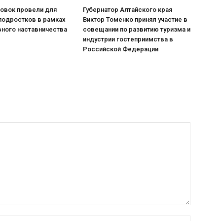
ровок провели для
Губернатор Алтайского края
подростков в рамках
Виктор Томенко принял участие в
вного наставничества
совещании по развитию туризма и
индустрии гостеприимства в
Российской Федерации