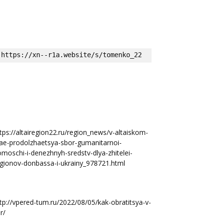
https://xn--r1a.website/s/tomenko_22
tps://altairegion22.ru/region_news/v-altaiskom-
ae-prodolzhaetsya-sbor-gumanitarnoi-
moschi-i-denezhnyh-sredstv-dlya-zhitelei-
gionov-donbassa-i-ukrainy_978721.html
tp://vpered-tum.ru/2022/08/05/kak-obratitsya-v-
r/