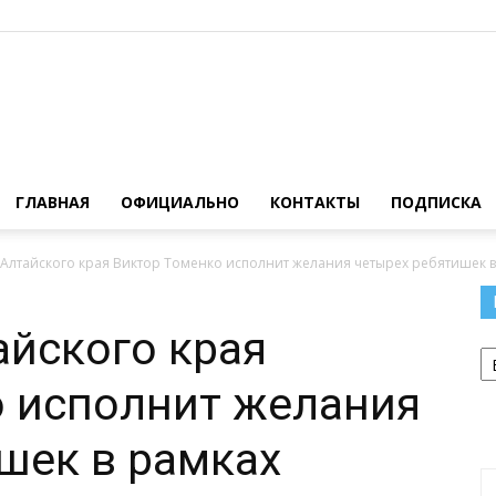
Официальный
ГЛАВНАЯ
ОФИЦИАЛЬНО
КОНТАКТЫ
ПОДПИСКА
Алтайского края Виктор Томенко исполнит желания четырех ребятишек в
сайт
айского края
Р
о исполнит желания
шек в рамках
газеты