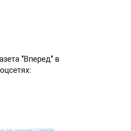
азета "Вперед" в
оцсетях:
tps://vk.com/public212646080