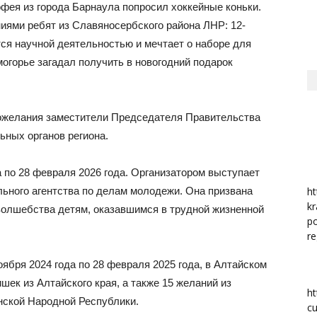
офея из города Барнаула попросил хоккейные коньки.
иями ребят из Славяносербского района ЛНР: 12-
район
ся научной деятельностью и мечтает о наборе для
могорье загадал получить в новогодний подарок
пожелания заместители Председателя Правительства
ьных органов региона.
а по 28 февраля 2026 года. Организатором выступает
ьного агентства по делам молодежи. Она призвана
ht
kr
волшебства детям, оказавшимся в трудной жизненной
po
re
оября 2024 года по 28 февраля 2025 года, в Алтайском
шек из Алтайского края, а также 15 желаний из
ht
нской Народной Республики.
cu