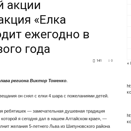
й акции
акция «Елка
дит ежегодно в
«Вперед»
ого года
141
0
«
|
глава региона Виктор Томенко
.
ht
к
овещания он снял с елки 4 шара с пожеланиями детей.
Тюменцевский
ия ребятишек — замечательная душевная традиция
ht
 которой я сегодня дал в нашем Алтайском крае», —
к
олнит желания 5-летнего Льва из Шипуновского района