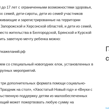
 3 до 17 лет с ограниченными возможностями здоровья,
 семей, дети-сироты, дети из семей участников
оживающие и зарегистрированные на территории
Запорожской и Херсонской областей, и дети из семей,
сто жительства в Белгородской, Брянской и Курской
ить заветную мечту ребенка можно:
Г
елкажеланий.рф
с
ием со специальный новогодних елок, установленных в
крупных мероприятий.
е три дополнительных формата помощи социально-
Праздник на стол», «Хвостатый Новый год» и «Внуки с
льственную поддержку детям из малообеспеченных
лающий может пожертвовать любую сумму на
ht