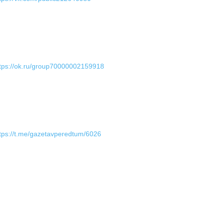
tps://ok.ru/group70000002159918
tps://t.me/gazetavperedtum/6026