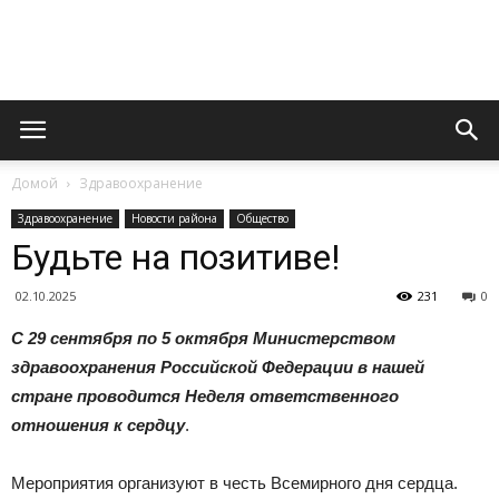
Официальный
Домой
Здравоохранение
сайт
Здравоохранение
Новости района
Общество
Будьте на позитиве!
02.10.2025
231
0
газеты
С 29 сентября по 5 октября Министерством
здравоохранения Российской Федерации в нашей
стране проводится Неделя ответственного
«Вперед»
отношения к сердцу
.
Мероприятия организуют в честь Всемирного дня сердца.