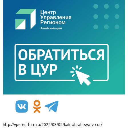
http://vpered-tum.ru/2022/08/05/kak-obratitsya-v-cur/