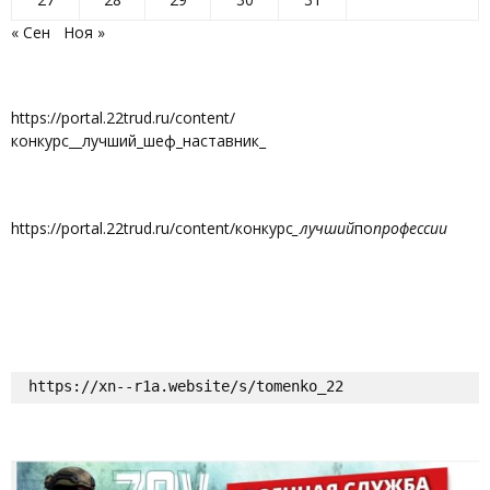
« Сен
Ноя »
https://portal.22trud.ru/content/
конкурс__лучший_шеф_наставник_
https://portal.22trud.ru/content/конкурс
_лучший
по
профессии
https://xn--r1a.website/s/tomenko_22