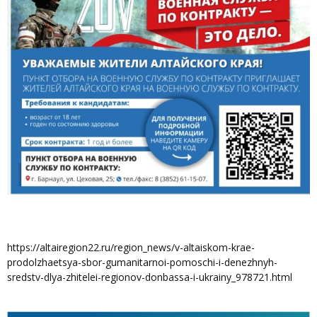
https://altairegion22.ru/region_news/v-altaiskom-krae-
prodolzhaetsya-sbor-gumanitarnoi-pomoschi-i-denezhnyh-
sredstv-dlya-zhitelei-regionov-donbassa-i-ukrainy_978721.html