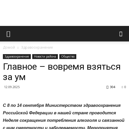
Официальный
Домой
Здравоохранение
сайт
Здравоохранение
Новости района
Общество
Главное – вовремя взяться
за ум
газеты
12.09.2025
304
0
«Вперед»
С 8 по 14 сентября Министерством здравоохранения
Российской Федерации в нашей стране проводится
Неделя сокращения потребления алкоголя и связанной
с ним смертности и заболеваемости. Мероприятия