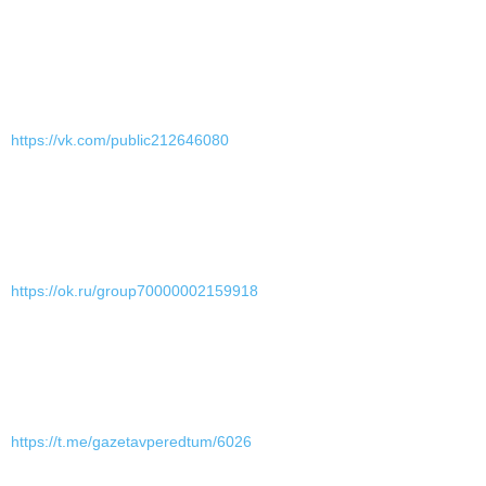
https://vk.com/public212646080
https://ok.ru/group70000002159918
https://t.me/gazetavperedtum/6026