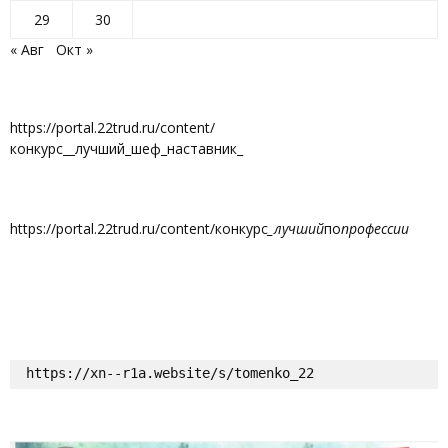
29
30
« Авг
Окт »
https://portal.22trud.ru/content/
конкурс__лучший_шеф_наставник_
https://portal.22trud.ru/content/конкурс
_лучший
по
профессии
https://xn--r1a.website/s/tomenko_22