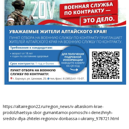
https://altairegion22.ru/region_news/v-altaiskom-krae-
prodolzhaetsya-sbor-gumanitarnoi-pomoschi-i-denezhnyh-
sredstv-dlya-zhitelei-regionov-donbassa-i-ukrainy_978721.html