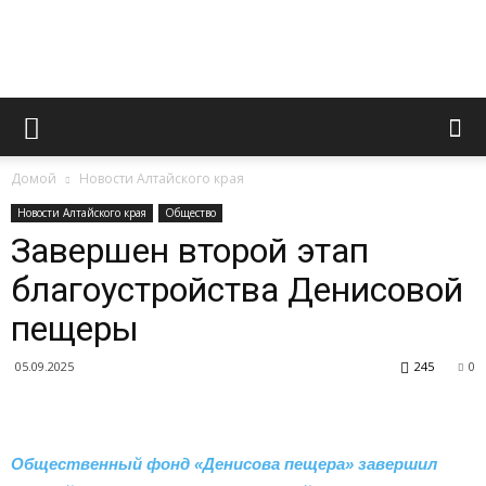
Официальный
Домой
Новости Алтайского края
сайт
Новости Алтайского края
Общество
Завершен второй этап
благоустройства Денисовой
газеты
пещеры
05.09.2025
245
0
«Вперед»
Общественный фонд «Денисова пещера» завершил