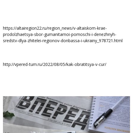
https://altairegion22.ru/region_news/v-altaiskom-krae-
prodolzhaetsya-sbor-gumanitarnoi-pomoschi-i-denezhnyh-
sredstv-dlya-zhitelei-regionov-donbassa-i-ukrainy_978721.html
http://vpered-tum.ru/2022/08/05/kak-obratitsya-v-cur/