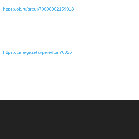
https://ok.ru/group70000002159918
https://t.me/gazetavperedtum/6026