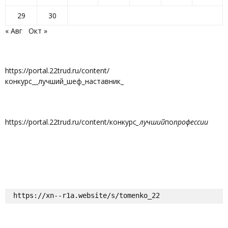
29
30
« Авг
Окт »
https://portal.22trud.ru/content/
конкурс__лучший_шеф_наставник_
https://portal.22trud.ru/content/конкурс
_лучший
по
профессии
https://xn--r1a.website/s/tomenko_22