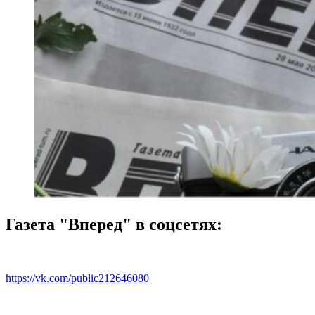
Газета "Вперед" в соцсетях:
https://vk.com/public212646080