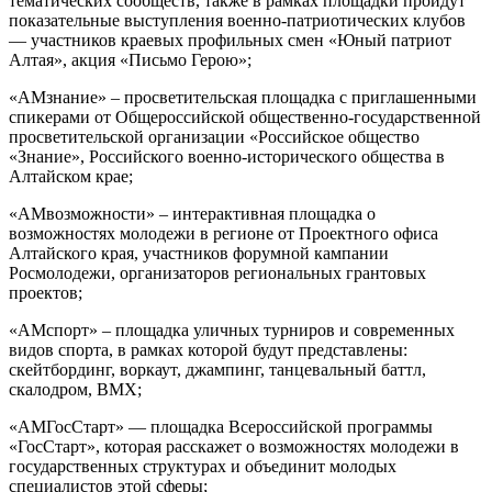
тематических сообществ, также в рамках площадки пройдут
показательные выступления военно-патриотических клубов
— участников краевых профильных смен «Юный патриот
Алтая», акция «Письмо Герою»;
«АМзнание» – просветительская площадка с приглашенными
спикерами от Общероссийской общественно-государственной
просветительской организации «Российское общество
«Знание», Российского военно-исторического общества в
Алтайском крае;
«АМвозможности» – интерактивная площадка о
возможностях молодежи в регионе от Проектного офиса
Алтайского края, участников форумной кампании
Росмолодежи, организаторов региональных грантовых
проектов;
«АМспорт» – площадка уличных турниров и современных
видов спорта, в рамках которой будут представлены:
скейтбординг, воркаут, джампинг, танцевальный баттл,
скалодром, BMX;
«АМГосСтарт» — площадка Всероссийской программы
«ГосСтарт», которая расскажет о возможностях молодежи в
государственных структурах и объединит молодых
специалистов этой сферы;