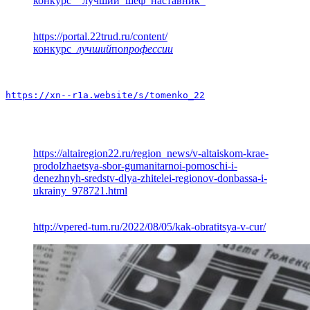
конкурс__лучший_шеф_наставник_
https://portal.22trud.ru/content/
конкурс
_лучший
по
профессии
https://xn--r1a.website/s/tomenko_22
https://altairegion22.ru/region_news/v-altaiskom-krae-
prodolzhaetsya-sbor-gumanitarnoi-pomoschi-i-
denezhnyh-sredstv-dlya-zhitelei-regionov-donbassa-i-
ukrainy_978721.html
http://vpered-tum.ru/2022/08/05/kak-obratitsya-v-cur/