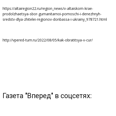
https://altairegion22.ru/region_news/v-altaiskom-krae-
prodolzhaetsya-sbor-gumanitarnoi-pomoschi-i-denezhnyh-
sredstv-dlya-zhitelei-regionov-donbassa-i-ukrainy_978721.html
http://vpered-tum.ru/2022/08/05/kak-obratitsya-v-cur/
Газета "Вперед" в соцсетях: