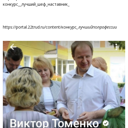
конкурс__лучший_шеф_наставник_
https://portal.22trud.ru/content/конкурс
_лучший
по
профессии