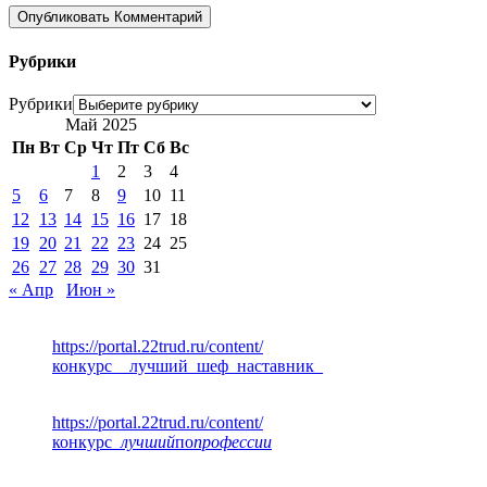
Рубрики
Рубрики
Май 2025
Пн
Вт
Ср
Чт
Пт
Сб
Вс
1
2
3
4
5
6
7
8
9
10
11
12
13
14
15
16
17
18
19
20
21
22
23
24
25
26
27
28
29
30
31
« Апр
Июн »
https://portal.22trud.ru/content/
конкурс__лучший_шеф_наставник_
https://portal.22trud.ru/content/
конкурс
_лучший
по
профессии