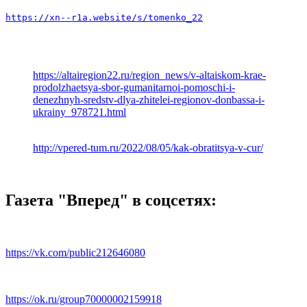
https://xn--r1a.website/s/tomenko_22
https://altairegion22.ru/region_news/v-altaiskom-krae-
prodolzhaetsya-sbor-gumanitarnoi-pomoschi-i-
denezhnyh-sredstv-dlya-zhitelei-regionov-donbassa-i-
ukrainy_978721.html
http://vpered-tum.ru/2022/08/05/kak-obratitsya-v-cur/
Газета "Вперед" в соцсетях:
https://vk.com/public212646080
https://ok.ru/group70000002159918