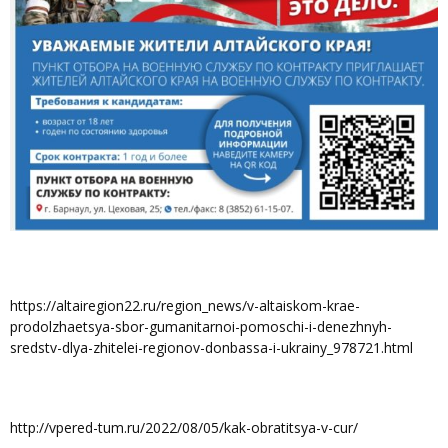
https://altairegion22.ru/region_news/v-altaiskom-krae-
prodolzhaetsya-sbor-gumanitarnoi-pomoschi-i-denezhnyh-
sredstv-dlya-zhitelei-regionov-donbassa-i-ukrainy_978721.html
http://vpered-tum.ru/2022/08/05/kak-obratitsya-v-cur/