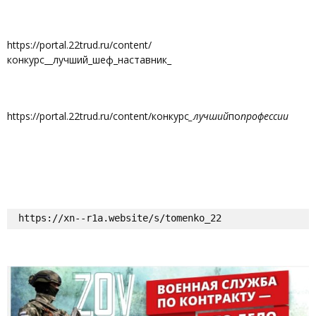
https://portal.22trud.ru/content/
конкурс__лучший_шеф_наставник_
https://portal.22trud.ru/content/конкурс
_лучший
по
профессии
https://xn--r1a.website/s/tomenko_22