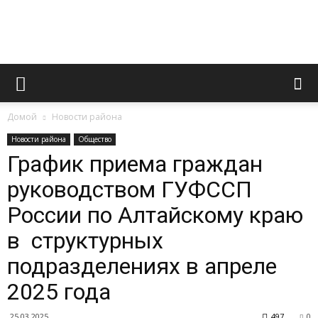
Официальный
Домой
Новости района
сайт
Новости района
Общество
График приема граждан
руководством ГУФССП
газеты
России по Алтайскому краю
в структурных
«Вперед»
подразделениях в апреле
2025 года
25.03.2025
497
0