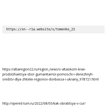
https://xn--r1a.website/s/tomenko_22
https://altairegion22.ru/region_news/v-altaiskom-krae-
prodolzhaetsya-sbor-gumanitarnoi-pomoschi-i-denezhnyh-
sredstv-dlya-zhitelei-regionov-donbassa-i-ukrainy_978721.html
http://vpered-tum.ru/2022/08/05/kak-obratitsya-v-cur/