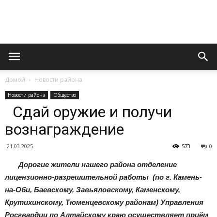
Официальный
Домой
Новости района
сайт
Новости района
Общество
Сдай оружие и получи
вознаграждение
газеты
21.03.2025
573
0
Дорогие жители нашего района отделение
«Вперед»
лицензионно-разрешительной работы (по г. Камень-
на-Оби, Баевскому, Завьяловскому, Каменскому,
Крутихинскому, Тюменцевскому районам) Управления
Росгвардии по Алтайскому краю осуществляет приём