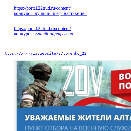
https://portal.22trud.ru/content/
конкурс__лучший_шеф_наставник_
https://portal.22trud.ru/content/
конкурс
_лучший
по
профессии
https://xn--r1a.website/s/tomenko_22