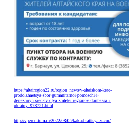
https://altairegion22.ru/region_news/v-altaiskom-krae-
prodolzhaetsya-sbor-gumanitarnoi-pomoschi-i-
denezhnyh-sredstv-dlya-zhitelei-regionov-donbassa-i-
ukrainy_978721.html
http://vpered-tum.ru/2022/08/05/kak-obratitsya-v-cur/