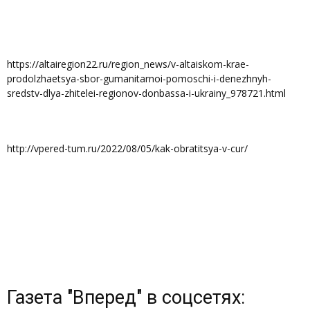
https://altairegion22.ru/region_news/v-altaiskom-krae-
prodolzhaetsya-sbor-gumanitarnoi-pomoschi-i-denezhnyh-
sredstv-dlya-zhitelei-regionov-donbassa-i-ukrainy_978721.html
http://vpered-tum.ru/2022/08/05/kak-obratitsya-v-cur/
Газета "Вперед" в соцсетях: