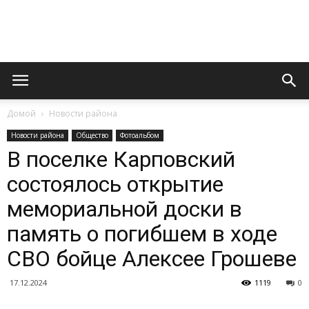
Официальный
Домой
Новости района
сайт
Новости района
Общество
Фотоальбом
В поселке Карповский
состоялось открытие
газеты
мемориальной доски в
память о погибшем в ходе
«Вперед»
СВО бойце Алексее Грошеве
17.12.2024
1119
0