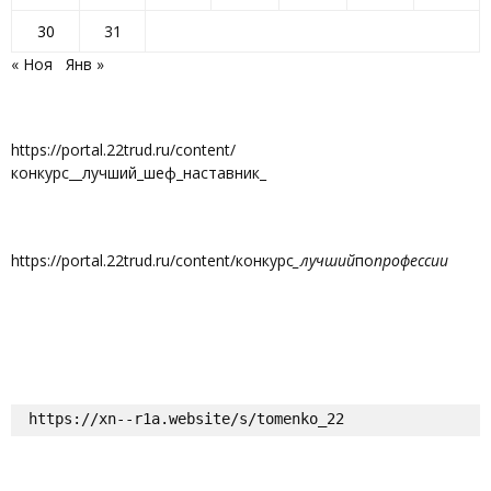
30
31
« Ноя
Янв »
https://portal.22trud.ru/content/
конкурс__лучший_шеф_наставник_
https://portal.22trud.ru/content/конкурс
_лучший
по
профессии
https://xn--r1a.website/s/tomenko_22