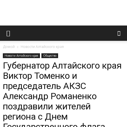
Официальный
Домой
Новости Алтайского края
сайт
Новости Алтайского края
Общество
Губернатор Алтайского края
Виктор Томенко и
газеты
председатель АКЗС
Александр Романенко
«Вперед»
поздравили жителей
региона с Днем
Государственного флага