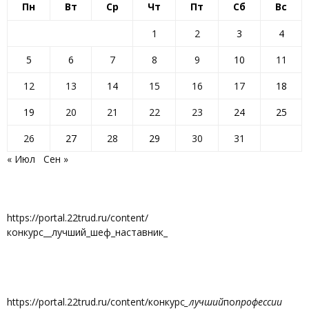
Пн
Вт
Ср
Чт
Пт
Сб
Вс
1
2
3
4
5
6
7
8
9
10
11
12
13
14
15
16
17
18
19
20
21
22
23
24
25
26
27
28
29
30
31
« Июл
Сен »
https://portal.22trud.ru/content/
конкурс__лучший_шеф_наставник_
https://portal.22trud.ru/content/конкурс
_лучший
по
профессии