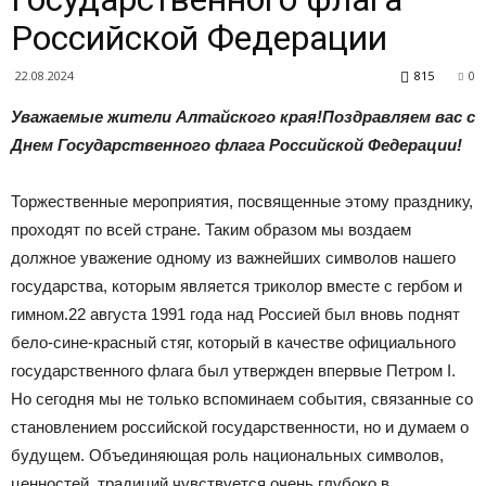
|
Российской Федерации
22.08.2024
815
0
Тюменцевский
Уважаемые жители Алтайского края!Поздравляем вас с
Днем Государственного флага Российской Федерации!
район
Торжественные мероприятия, посвященные этому празднику,
проходят по всей стране. Таким образом мы воздаем
должное уважение одному из важнейших символов нашего
государства, которым является триколор вместе с гербом и
гимном.22 августа 1991 года над Россией был вновь поднят
бело-сине-красный стяг, который в качестве официального
государственного флага был утвержден впервые Петром I.
Но сегодня мы не только вспоминаем события, связанные со
становлением российской государственности, но и думаем о
будущем. Объединяющая роль национальных символов,
ценностей, традиций чувствуется очень глубоко в