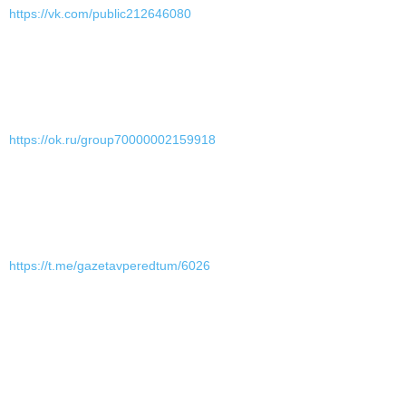
https://vk.com/public212646080
https://ok.ru/group70000002159918
https://t.me/gazetavperedtum/6026