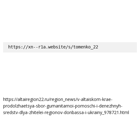
https://xn--r1a.website/s/tomenko_22
https://altairegion22.ru/region_news/v-altaiskom-krae-
prodolzhaetsya-sbor-gumanitarnoi-pomoschi-i-denezhnyh-
sredstv-dlya-zhitelei-regionov-donbassa-i-ukrainy_978721.html