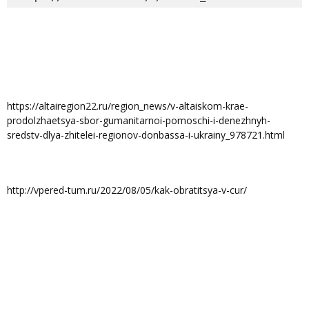
https://altairegion22.ru/region_news/v-altaiskom-krae-
prodolzhaetsya-sbor-gumanitarnoi-pomoschi-i-denezhnyh-
sredstv-dlya-zhitelei-regionov-donbassa-i-ukrainy_978721.html
http://vpered-tum.ru/2022/08/05/kak-obratitsya-v-cur/