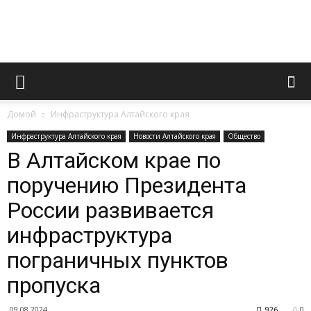
Официальный
Домой
Инфраструктура Алтайского края
сайт
Инфраструктура Алтайского края
Новости Алтайского края
Общество
В Алтайском крае по
поручению Президента
газеты
России развивается
инфраструктура
«Вперед»
пограничных пунктов
пропуска
09.08.2024
926
0