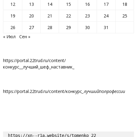
12
13
14
15
16
17
18
19
20
21
22
23
24
25
26
27
28
29
30
31
« Июл
Сен »
https://portal.22trud.ru/content/
конкурс__лучший_шеф_наставник_
https://portal.22trud.ru/content/конкурс
_лучший
по
профессии
https://xn--r1a.website/s/tomenko_22