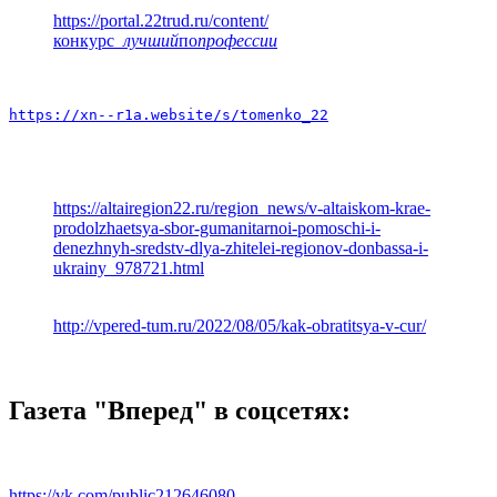
https://portal.22trud.ru/content/
конкурс
_лучший
по
профессии
https://xn--r1a.website/s/tomenko_22
https://altairegion22.ru/region_news/v-altaiskom-krae-
prodolzhaetsya-sbor-gumanitarnoi-pomoschi-i-
denezhnyh-sredstv-dlya-zhitelei-regionov-donbassa-i-
ukrainy_978721.html
http://vpered-tum.ru/2022/08/05/kak-obratitsya-v-cur/
Газета "Вперед" в соцсетях:
https://vk.com/public212646080