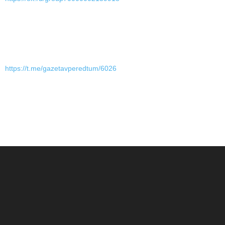
https://t.me/gazetavperedtum/6026