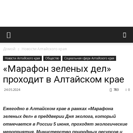
Официальный
Домой
Новости Алтайского края
сайт
Новости Алтайского края
Общество
Социальная сфера Алтайского края
«Марафон зеленых дел»
проходит в Алтайском крае
газеты
24.05.2024
783
0
«Вперед»
Ежегодно в Алтайском крае в рамках «Марафона
зеленых дел» в преддверии Дня эколога, который
отмечается в России 5 июня, проходят экологические
мероприятия. Министерство природных ресурсов и