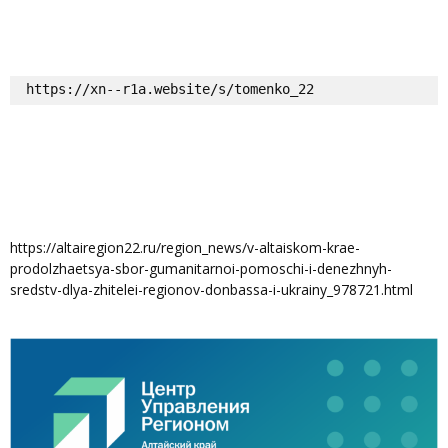
https://xn--r1a.website/s/tomenko_22
https://altairegion22.ru/region_news/v-altaiskom-krae-
prodolzhaetsya-sbor-gumanitarnoi-pomoschi-i-denezhnyh-
sredstv-dlya-zhitelei-regionov-donbassa-i-ukrainy_978721.html