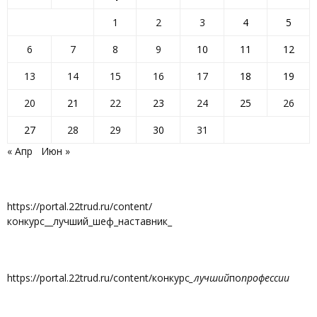
1
2
3
4
5
6
7
8
9
10
11
12
13
14
15
16
17
18
19
20
21
22
23
24
25
26
27
28
29
30
31
« Апр
Июн »
https://portal.22trud.ru/content/
конкурс__лучший_шеф_наставник_
https://portal.22trud.ru/content/конкурс
_лучший
по
профессии