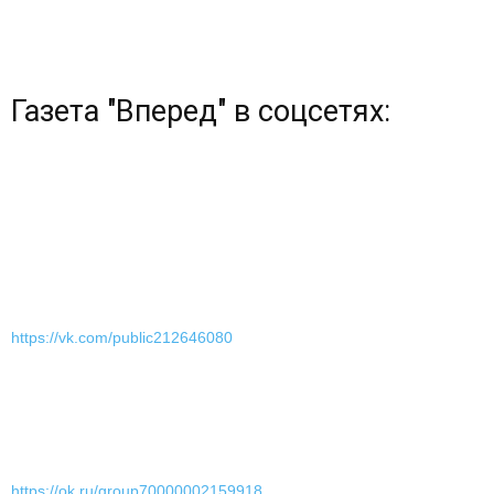
Газета "Вперед" в соцсетях:
https://vk.com/public212646080
https://ok.ru/group70000002159918