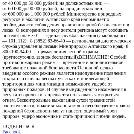
от 40 000 до 50 000 рублей; на должностных лиц —
от 60 000 до 90 000 рублей; на юридических лиц —
от 600 000 до 1 000 000 рублей.Министерство природных
ресурсов и экологии Алтайского края напоминает о
необходимости соблюдения правил пожарной безопасности в
лесах. О возгораниях в лесу жители региона могут сообщить
по телефонам:· 01 — единая служба спасения (с мобильного
— 101, 112);· 8 (3852) 63-66-40 — региональная диспетчерская
служба управления лесами Минприроды Алтайского края;· 8-
800-100-94-00 — прямая линия лесной охраны
(круглосуточно, звонок бесплатный).ВНИМАНИЕ! Особый
противопожарный режим — временное и дополнительное
требование пожарной безопасности!Основной целью
введения особого режима является недопущение появления
открытого огня на лесных участках и прилегающей
территории для минимизации возможного ущерба от
природных пожаров. В случае вынужденного нахождения в
лесу категорически запрещается пользоваться открытым
огнем. Бесконтрольные выжигания сухой травянистой
растительности, пожнивных остатков и несоблюдение правил
пожарной безопасности могут нанести ощутимый урон
природе, ущерб экономике и стать причиной гибели людей.
ПОДЕЛИТЬСЯ
Facebook