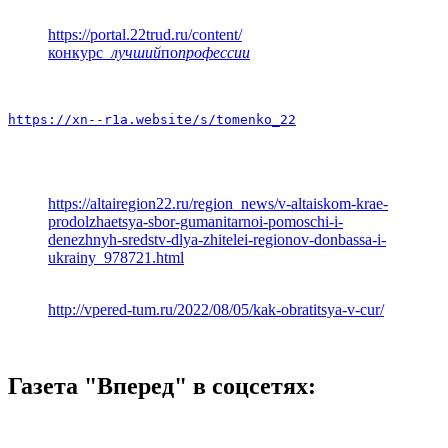
https://portal.22trud.ru/content/
конкурс
_лучший
по
профессии
https://xn--r1a.website/s/tomenko_22
https://altairegion22.ru/region_news/v-altaiskom-krae-
prodolzhaetsya-sbor-gumanitarnoi-pomoschi-i-
denezhnyh-sredstv-dlya-zhitelei-regionov-donbassa-i-
ukrainy_978721.html
http://vpered-tum.ru/2022/08/05/kak-obratitsya-v-cur/
Газета "Вперед" в соцсетях: