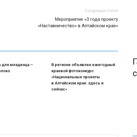
Следующая статья
Мероприятие «3 года проекту
«Наставничество» в Алтайском крае»
Г
а для младенца –
В регионе объявлен ежегодный
олоко
краевой фотоконкурс
с
«Национальные проекты
в Алтайском крае: здесь и
сейчас»
ht