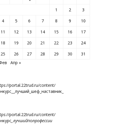
1
2
3
4
5
6
7
8
9
10
11
12
13
14
15
16
17
18
19
20
21
22
23
24
25
26
27
28
29
30
31
 Фев
Апр »
tps://portal.22trud.ru/content/
онкурс__лучший_шеф_наставник_
tps://portal.22trud.ru/content/
онкурс
_лучший
по
профессии