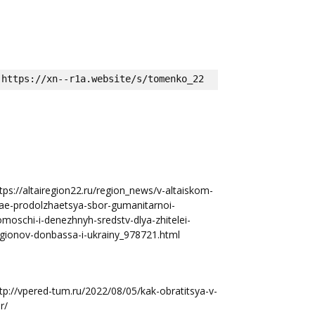
https://xn--r1a.website/s/tomenko_22
tps://altairegion22.ru/region_news/v-altaiskom-
ae-prodolzhaetsya-sbor-gumanitarnoi-
moschi-i-denezhnyh-sredstv-dlya-zhitelei-
gionov-donbassa-i-ukrainy_978721.html
tp://vpered-tum.ru/2022/08/05/kak-obratitsya-v-
r/