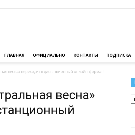
Официальный
ГЛАВНАЯ
ОФИЦИАЛЬНО
КОНТАКТЫ
ПОДПИСКА
ьная весна» переходит в дистанционный онлайн-формат!
сайт
тральная весна»
Р
истанционный
!
газеты