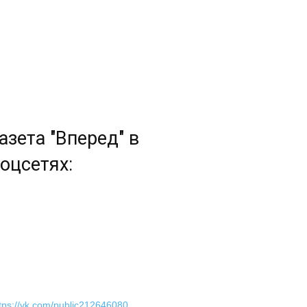
азета "Вперед" в
оцсетях:
tps://vk.com/public212646080