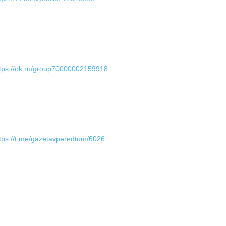
tps://ok.ru/group70000002159918
tps://t.me/gazetavperedtum/6026