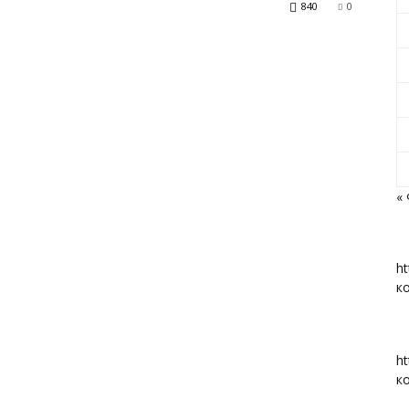
840
0
«Вперед»
«
|
ht
к
Тюменцевский
ht
к