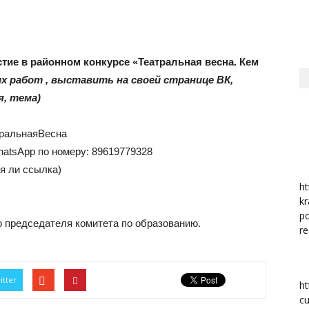
район
стие в районном конкурсе «Театральная весна. Кем
х работ , выставить на своей странице ВК,
я, тема)
ральнаяВесна
hatsApp по номеру: 89619779328
я ли ссылка)
ht
kr
po
ю председателя комитета по образованию.
re
itter
ht
cu