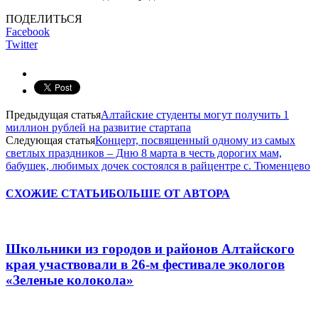
ПОДЕЛИТЬСЯ
Facebook
Twitter
Предыдущая статья
Алтайские студенты могут получить 1
миллион рублей на развитие стартапа
Следующая статья
Концерт, посвященный одному из самых
светлых праздников – Дню 8 марта в честь дорогих мам,
бабушек, любимых дочек состоялся в райцентре с. Тюменцево
СХОЖИЕ СТАТЬИ
БОЛЬШЕ ОТ АВТОРА
Школьники из городов и районов Алтайского
края участвовали в 26-м фестивале экологов
«Зеленые колокола»