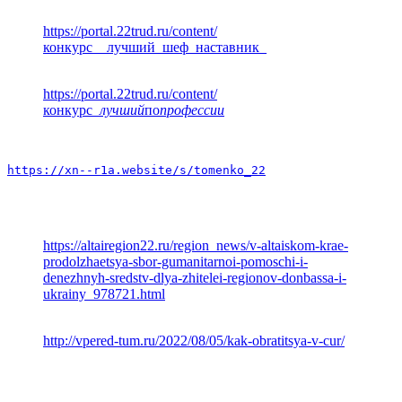
https://portal.22trud.ru/content/
конкурс__лучший_шеф_наставник_
https://portal.22trud.ru/content/
конкурс
_лучший
по
профессии
https://xn--r1a.website/s/tomenko_22
https://altairegion22.ru/region_news/v-altaiskom-krae-
prodolzhaetsya-sbor-gumanitarnoi-pomoschi-i-
denezhnyh-sredstv-dlya-zhitelei-regionov-donbassa-i-
ukrainy_978721.html
http://vpered-tum.ru/2022/08/05/kak-obratitsya-v-cur/