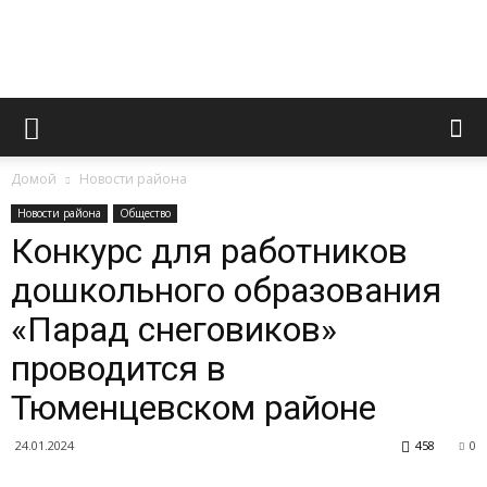
Официальный
Домой
Новости района
сайт
Новости района
Общество
Конкурс для работников
дошкольного образования
газеты
«Парад снеговиков»
проводится в
«Вперед»
Тюменцевском районе
24.01.2024
458
0