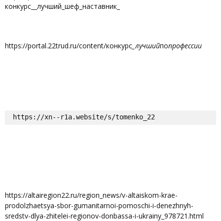
конкурс__лучший_шеф_наставник_
https://portal.22trud.ru/content/конкурс
_лучший
по
профессии
https://xn--r1a.website/s/tomenko_22
https://altairegion22.ru/region_news/v-altaiskom-krae-
prodolzhaetsya-sbor-gumanitarnoi-pomoschi-i-denezhnyh-
sredstv-dlya-zhitelei-regionov-donbassa-i-ukrainy_978721.html