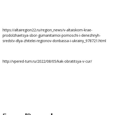
https://altairegion22.ru/region_news/v-altaiskom-krae-
prodolzhaetsya-sbor-gumanitarnoi-pomoschi-i-denezhnyh-
sredstv-dlya-zhitelei-regionov-donbassa-i-ukrainy_978721.html
http://vpered-tum.ru/2022/08/05/kak-obratitsya-v-cur/