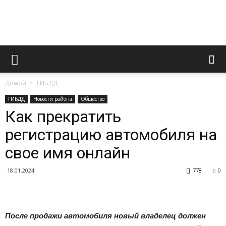
Официальный
Домой
ГИБДД
сайт
ГИБДД
Новости района
Общество
Как прекратить
регистрацию автомобиля на
газеты
свое имя онлайн
18.01.2024
778
0
«Вперед»
После продажи автомобиля новый владелец должен