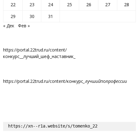
22
23
24
25
26
27
28
29
30
31
« Дек
Фев »
https://portal.22trud.ru/content/
конкурс__лучший_шеф_наставник_
https://portal.22trud.ru/content/конкурс
_лучший
по
профессии
https://xn--r1a.website/s/tomenko_22