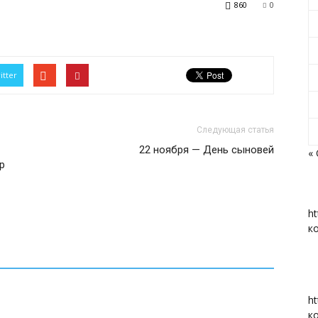
860
0
«Вперед»
itter
Следующая статья
22 ноября — День сыновей
«
р
|
ht
к
Тюменцевский
ht
к