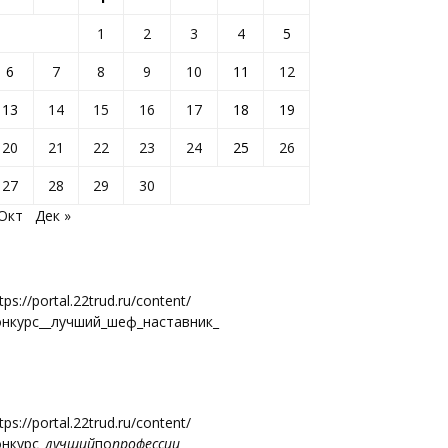
1
2
3
4
5
6
7
8
9
10
11
12
13
14
15
16
17
18
19
20
21
22
23
24
25
26
27
28
29
30
 Окт
Дек »
tps://portal.22trud.ru/content/
онкурс__лучший_шеф_наставник_
tps://portal.22trud.ru/content/
онкурс
_лучший
по
профессии