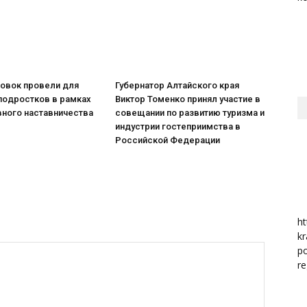
район
ровок провели для
Губернатор Алтайского края
подростков в рамках
Виктор Томенко принял участие в
вного наставничества
совещании по развитию туризма и
индустрии гостеприимства в
Российской Федерации
ht
kr
po
re