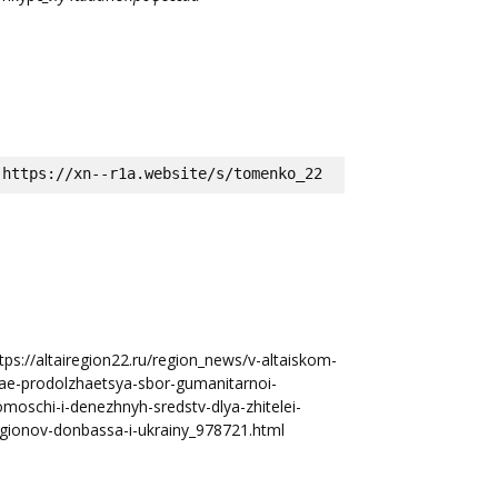
https://xn--r1a.website/s/tomenko_22
tps://altairegion22.ru/region_news/v-altaiskom-
ae-prodolzhaetsya-sbor-gumanitarnoi-
moschi-i-denezhnyh-sredstv-dlya-zhitelei-
gionov-donbassa-i-ukrainy_978721.html