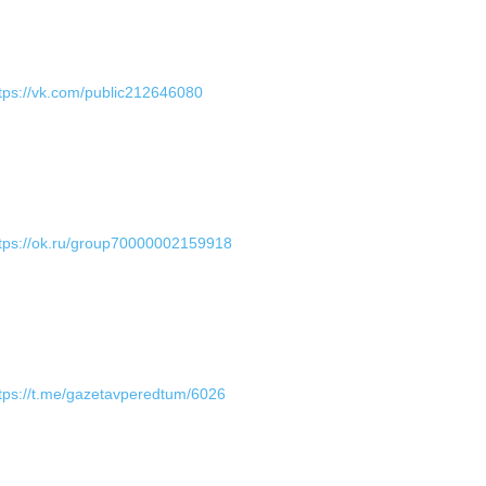
tps://vk.com/public212646080
tps://ok.ru/group70000002159918
tps://t.me/gazetavperedtum/6026