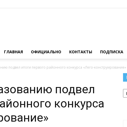
Официальный
ГЛАВНАЯ
ОФИЦИАЛЬНО
КОНТАКТЫ
ПОДПИСКА
анию подвел итоги первого районного конкурса «Лего-конструирование»
сайт
разованию подвел
Р
районного конкурса
рование»
газеты