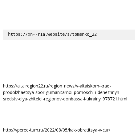
https://xn--r1a.website/s/tomenko_22
https://altairegion22.ru/region_news/v-altaiskom-krae-
prodolzhaetsya-sbor-gumanitarnoi-pomoschi-i-denezhnyh-
sredstv-dlya-zhitelei-regionov-donbassa-i-ukrainy_978721.html
http://vpered-tum.ru/2022/08/05/kak-obratitsya-v-cur/