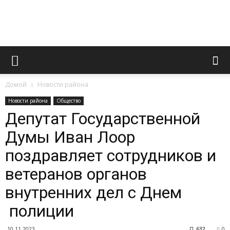
Официальный
Домой
Новости района
сайт
Новости района
Общество
Депутат Государственной
Думы Иван Лоор
газеты
поздравляет сотрудников и
ветеранов органов
«Вперед»
внутренних дел с Днем
полиции
10.11.2023
632
0