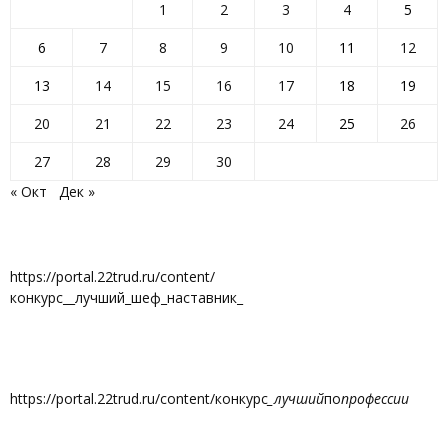
1
2
3
4
5
6
7
8
9
10
11
12
13
14
15
16
17
18
19
20
21
22
23
24
25
26
27
28
29
30
« Окт
Дек »
https://portal.22trud.ru/content/
конкурс__лучший_шеф_наставник_
https://portal.22trud.ru/content/конкурс
_лучший
по
профессии