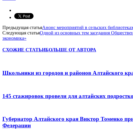
Предыдущая статья
Анонс мероприятий в сельских библиотеках
Следующая статья
Одной из основных тем заседания Обществен
экономика»
СХОЖИЕ СТАТЬИ
БОЛЬШЕ ОТ АВТОРА
Школьники из городов и районов Алтайского кра
145 стажировок провели для алтайских подростк
Губернатор Алтайского края Виктор Томенко при
Федерации