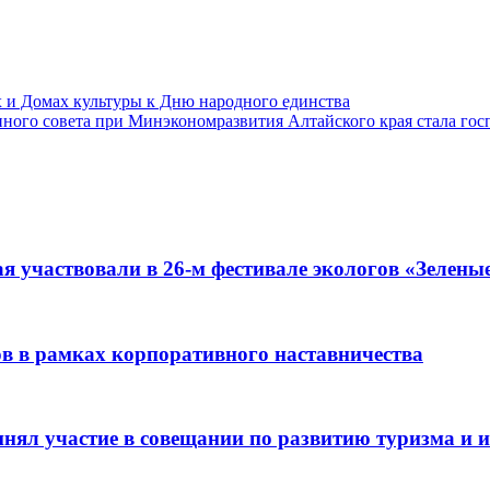
 и Домах культуры к Дню народного единства
ного совета при Минэкономразвития Алтайского края стала го
я участвовали в 26-м фестивале экологов «Зелены
ов в рамках корпоративного наставничества
нял участие в совещании по развитию туризма и и