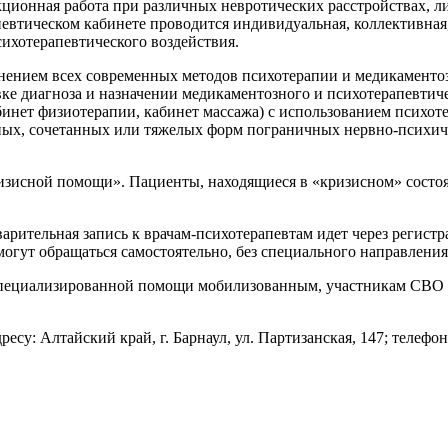
ционная работа при различных невротических расстройствах, ли
евтическом кабинете проводится индивидуальная, коллективная,
ихотерапевтического воздействия.
нением всех современных методов психотерапии и медикаментоз
овке диагноза и назначении медикаментозного и психотерапевтич
бинет физиотерапии, кабинет массажа) с использованием психот
ных, сочетанных или тяжелых форм пограничных нервно-психич
.
изисной помощи». Пациенты, находящиеся в «кризисном» состоя
варительная запись к врачам-психотерапевтам идет через регистр
могут обращаться самостоятельно, без специального направления
 специализированной помощи мобилизованным, участникам СВО 
су: Алтайский край, г. Барнаул, ул. Партизанская, 147; телефон 