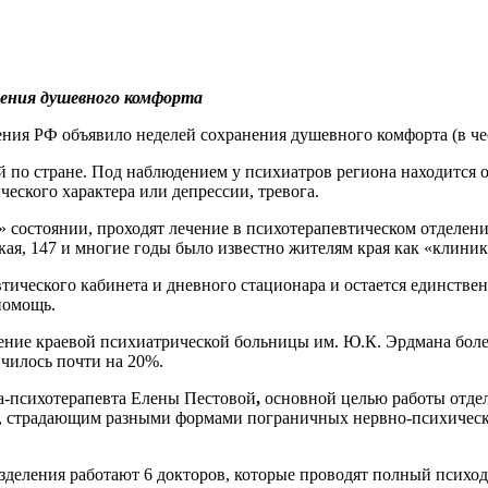
ения душевного комфорта
нения РФ объявило неделей сохранения душевного комфорта (в ч
й по стране. Под наблюдением у психиатров региона находится 
еского характера или депрессии, тревога.
 состоянии, проходят лечение в психотерапевтическом отделен
ская, 147 и многие годы было известно жителям края как «клиник
втического кабинета и дневного стационара и остается единств
помощь.
ение краевой психиатрической больницы им. Ю.К. Эрдмана более
чилось почти на 20%.
а-психотерапевта Елены Пестовой
,
основной целью работы отде
, страдающим разными формами пограничных нервно-психически
зделения работают 6 докторов, которые проводят полный психо