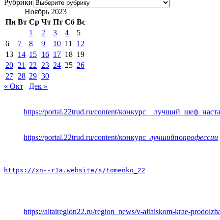
Рубрики
Ноябрь 2023
Пн
Вт
Ср
Чт
Пт
Сб
Вс
1
2
3
4
5
6
7
8
9
10
11
12
13
14
15
16
17
18
19
20
21
22
23
24
25
26
27
28
29
30
« Окт
Дек »
https://portal.22trud.ru/content/конкурс__лучший_шеф_нас
https://portal.22trud.ru/content/конкурс
_лучший
по
профессии
https://xn--r1a.website/s/tomenko_22
https://altairegion22.ru/region_news/v-altaiskom-krae-prodol