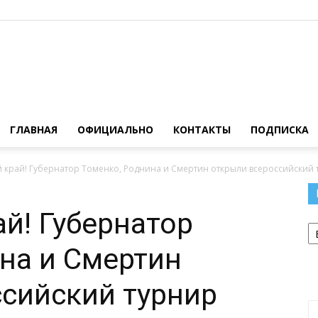
Официальный
ГЛАВНАЯ
ОФИЦИАЛЬНО
КОНТАКТЫ
ПОДПИСКА
 край! Губернатор Томенко, Роднина и Смертин открыли всероссийский 
сайт
й! Губернатор
Р
на и Смертин
сийский турнир
газеты