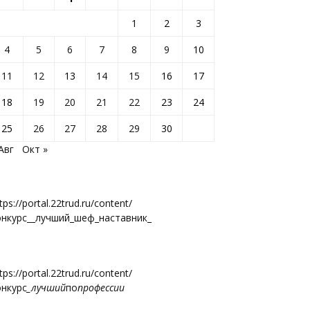
1
2
3
4
5
6
7
8
9
10
11
12
13
14
15
16
17
18
19
20
21
22
23
24
25
26
27
28
29
30
Авг
Окт »
tps://portal.22trud.ru/content/
онкурс__лучший_шеф_наставник_
tps://portal.22trud.ru/content/
онкурс
_лучший
по
профессии