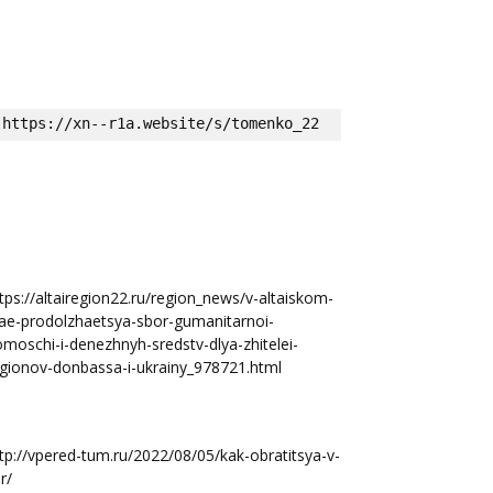
https://xn--r1a.website/s/tomenko_22
tps://altairegion22.ru/region_news/v-altaiskom-
ae-prodolzhaetsya-sbor-gumanitarnoi-
moschi-i-denezhnyh-sredstv-dlya-zhitelei-
gionov-donbassa-i-ukrainy_978721.html
tp://vpered-tum.ru/2022/08/05/kak-obratitsya-v-
r/