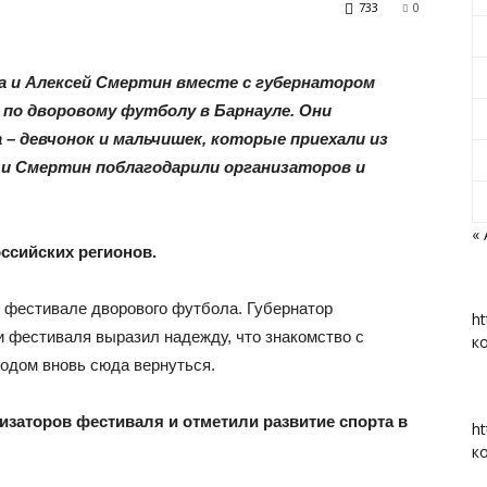
733
0
 и Алексей Смертин вместе с губернатором
по дворовому футболу в Барнауле. Они
«Вперед»
– девчонок и мальчишек, которые приехали из
а и Смертин поблагодарили организаторов и
« 
ссийских регионов.
|
 фестивале дворового футбола. Губернатор
ht
и фестиваля выразил надежду, что знакомство с
к
водом вновь сюда вернуться.
Тюменцевский
заторов фестиваля и отметили развитие спорта в
ht
к