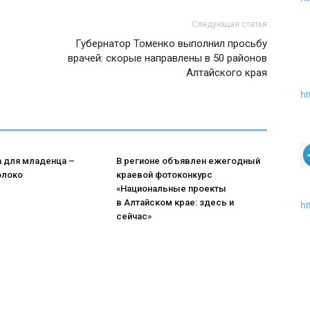
Следующая статья
Губернатор Томенко выполнил просьбу
врачей: скорые направлены в 50 районов
Алтайского края
ht
а для младенца –
В регионе объявлен ежегодный
олоко
краевой фотоконкурс
«Национальные проекты
в Алтайском крае: здесь и
ht
сейчас»