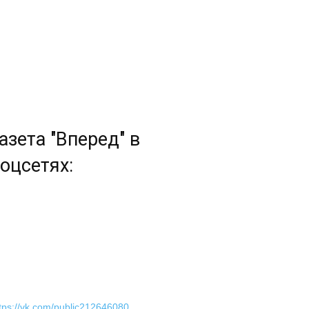
азета "Вперед" в
оцсетях:
tps://vk.com/public212646080