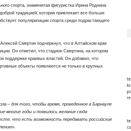
ого спорта, знаменитая фигуристка Ирина Роднина
 доброй традицией, которая привлекает все больше
район
собствует популяризации спорта среди подрастающего
Алексей Смертин подчеркнул, что в Алтайском крае
ии. Он отметил, что стадион Смертина, на котором
ря поддержке краевых властей. Он добавил, что
ортивные объекты появляются не только в крупных
ht
kr
po
re
ла – для того, чтобы время, проведенное в Барнауле
гие-многие годы и появилось желание сюда
месте, что есть возможность передавать российские
ht
лению».
cu