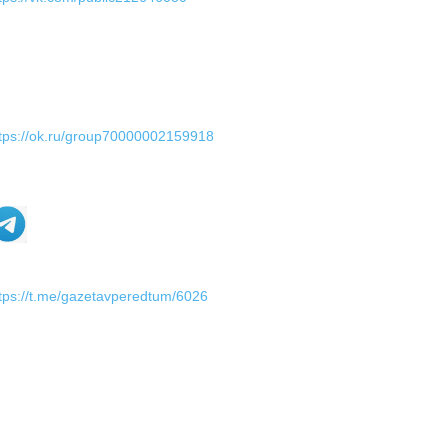
tps://ok.ru/group70000002159918
tps://t.me/gazetavperedtum/6026