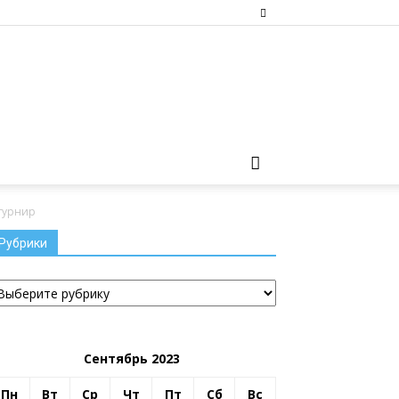
турнир
Рубрики
убрики
Сентябрь 2023
Пн
Вт
Ср
Чт
Пт
Сб
Вс