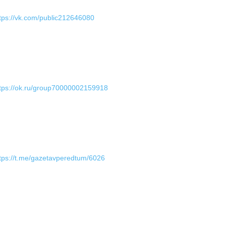
tps://vk.com/public212646080
tps://ok.ru/group70000002159918
tps://t.me/gazetavperedtum/6026