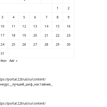
1
2
3
4
5
6
7
8
9
10
11
12
13
14
15
16
17
18
19
20
21
22
23
24
25
26
27
28
29
30
31
 Июн
Авг »
tps://portal.22trud.ru/content/
онкурс__лучший_шеф_наставник_
tps://portal.22trud.ru/content/