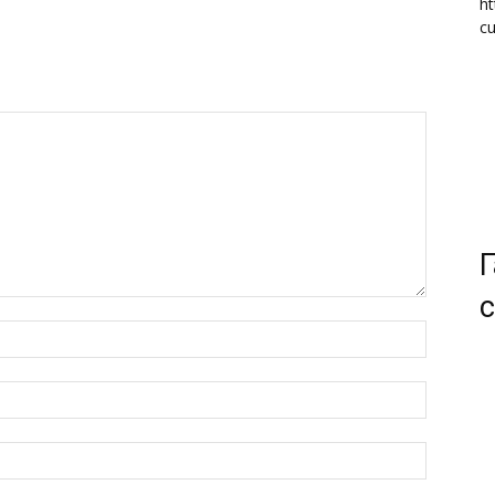
ht
cu
Г
с