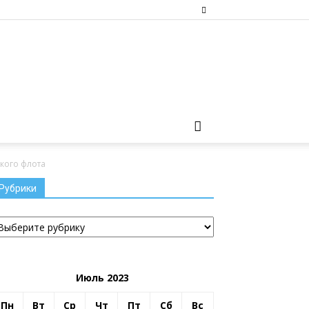
кого флота
Рубрики
убрики
Июль 2023
Пн
Вт
Ср
Чт
Пт
Сб
Вс