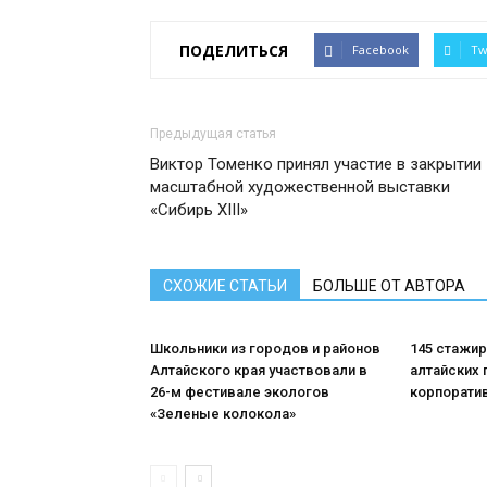
ПОДЕЛИТЬСЯ
Facebook
Tw
Предыдущая статья
Виктор Томенко принял участие в закрытии
масштабной художественной выставки
«Сибирь XIII»
СХОЖИЕ СТАТЬИ
БОЛЬШЕ ОТ АВТОРА
Школьники из городов и районов
145 стажи
Алтайского края участвовали в
алтайских 
26-м фестивале экологов
корпорати
«Зеленые колокола»