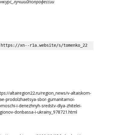
онкурс
_лучший
по
профессии
https://xn--r1a.website/s/tomenko_22
tps://altairegion22.ru/region_news/v-altaiskom-
ae-prodolzhaetsya-sbor-gumanitarnoi-
moschi-i-denezhnyh-sredstv-dlya-zhitelei-
gionov-donbassa-i-ukrainy_978721.html