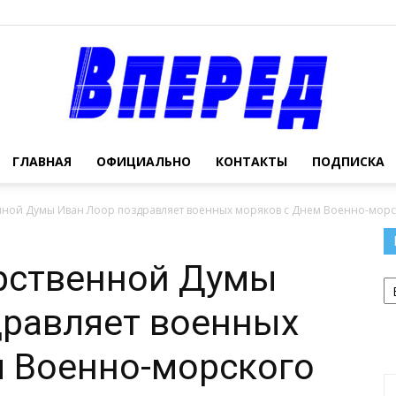
ГЛАВНАЯ
ОФИЦИАЛЬНО
КОНТАКТЫ
ПОДПИСКА
Официальный
енной Думы Иван Лоор поздравляет военных моряков с Днем Военно-морс
арственной Думы
Р
сайт
дравляет военных
м Военно-морского