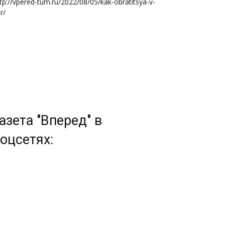
tp://vpered-tum.ru/2022/08/05/kak-obratitsya-v-
r/
азета "Вперед" в
оцсетях: