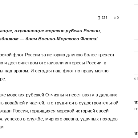
газеты
926
0
ащие, охраняющие морские рубежи России,
здником — днем Военно-Морского Флота!
«Вперед»
ской флот России за историю длиною более трехсот
ью и достоинством отстаивали интересы России, в
 над врагом. И сегодня наш флот по праву можно
«
ре.
|
аже морских рубежей Отчизны и несет вахту в дальних
ht
ть кораблей и частей, кто трудится в судостроительной
к
раждан России, гордящихся морской историей своей
, успехов в службе, мирного океана, удачных походов
м!
Тюменцевский
ht