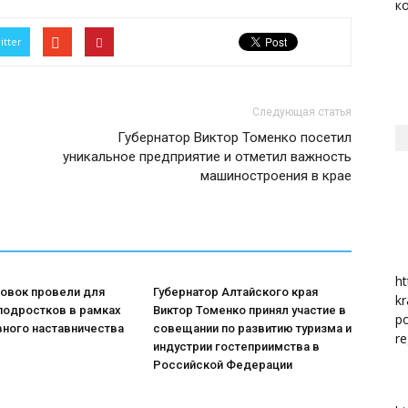
к
itter
район
Следующая статья
Губернатор Виктор Томенко посетил
уникальное предприятие и отметил важность
машиностроения в крае
ht
ровок провели для
Губернатор Алтайского края
kr
подростков в рамках
Виктор Томенко принял участие в
po
вного наставничества
совещании по развитию туризма и
re
индустрии гостеприимства в
Российской Федерации