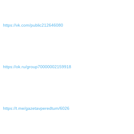
https://vk.com/public212646080
https://ok.ru/group70000002159918
https://t.me/gazetavperedtum/6026