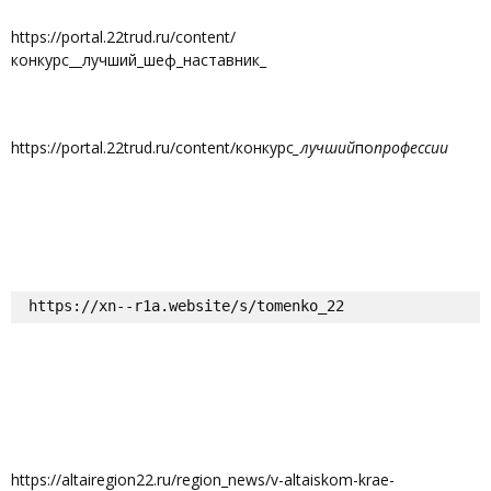
https://portal.22trud.ru/content/
конкурс__лучший_шеф_наставник_
https://portal.22trud.ru/content/конкурс
_лучший
по
профессии
https://xn--r1a.website/s/tomenko_22
https://altairegion22.ru/region_news/v-altaiskom-krae-