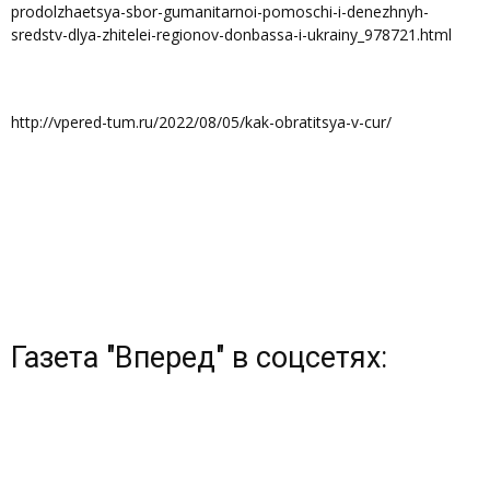
prodolzhaetsya-sbor-gumanitarnoi-pomoschi-i-denezhnyh-
sredstv-dlya-zhitelei-regionov-donbassa-i-ukrainy_978721.html
http://vpered-tum.ru/2022/08/05/kak-obratitsya-v-cur/
Газета "Вперед" в соцсетях: