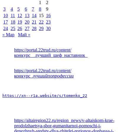
1
2
3
4
5
6
7
8
9
10
11
12
13
14
15
16
17
18
19
20
21
22
23
24
25
26
27
28
29
30
« Мар
Май »
https://portal.22trud.ru/content/
конкурс__лучший_шеф_наставник_
https://portal.22trud.ru/content/
конкурс
_лучший
по
профессии
https://xn--r1a.website/s/tomenko_22
https://altairegion22.ru/region_news/v-altaiskom-krae-
prodolzhaetsya-sbor-gumanitarnoi-pomoschi-i-
denezhnyh-sredstv-dlya-zhitelei-regionov-donbassa-i-