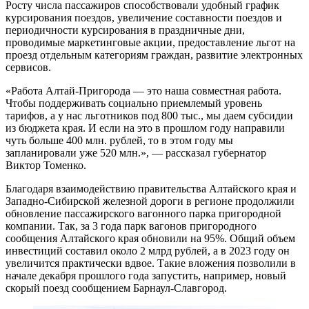
Росту числа пассажиров способствовали удобный график
курсирования поездов, увеличение составности поездов и
периодичности курсирования в праздничные дни,
проводимые маркетинговые акции, предоставление льгот на
проезд отдельным категориям граждан, развитие электронных
сервисов.
«Работа Алтай-Пригорода — это наша совместная работа.
Чтобы поддерживать социально приемлемый уровень
тарифов, а у нас льготников под 800 тыс., мы даем субсидии
из бюджета края. И если на это в прошлом году направили
чуть больше 400 млн. рублей, то в этом году мы
запланировали уже 520 млн.», — рассказал губернатор
Виктор Томенко.
Благодаря взаимодействию правительства Алтайского края и
Западно-Сибирской железной дороги в регионе продолжили
обновление пассажирского вагонного парка пригородной
компании. Так, за 3 года парк вагонов пригородного
сообщения Алтайского края обновили на 95%. Общий объем
инвестиций составил около 2 млрд рублей, а в 2023 году он
увеличится практически вдвое. Такие вложения позволили в
начале декабря прошлого года запустить, например, новый
скорый поезд сообщением Барнаул-Славгород.