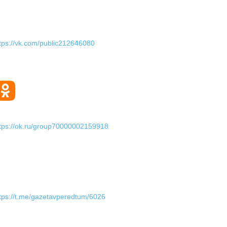
tps://vk.com/public212646080
tps://ok.ru/group70000002159918
tps://t.me/gazetavperedtum/6026