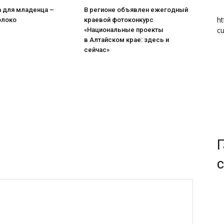
а для младенца –
В регионе объявлен ежегодный
ht
олоко
краевой фотоконкурс
cu
«Национальные проекты
в Алтайском крае: здесь и
сейчас»
Г
с