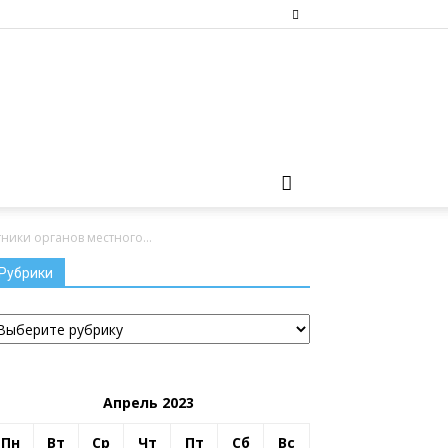
ики органов местного...
Рубрики
убрики
Апрель 2023
Пн
Вт
Ср
Чт
Пт
Сб
Вс