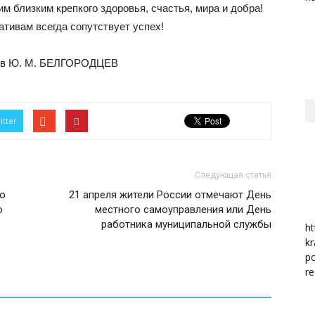
м близким крепкого здоровья, счастья, мира и добра!
тивам всегда сопутствует успех!
район
тов Ю. М. БЕЛГОРОДЦЕВ
itter
Следующая статья
ко
21 апреля жители России отмечают День
о
местного самоуправления или День
работника муниципальной службы
ht
kr
po
re