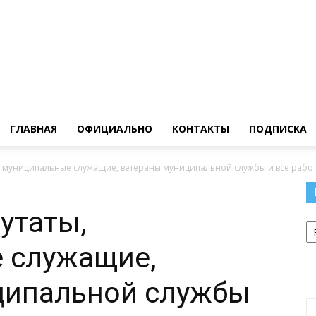
Официальный
ГЛАВНАЯ
ОФИЦИАЛЬНО
КОНТАКТЫ
ПОДПИСКА
 муниципальные служащие, ветераны муниципальной службы и все работн
сайт
утаты,
Р
 служащие,
ципальной службы
газеты