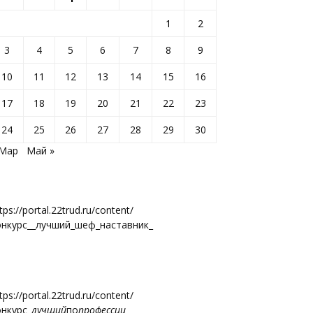
1
2
3
4
5
6
7
8
9
10
11
12
13
14
15
16
17
18
19
20
21
22
23
24
25
26
27
28
29
30
 Мар
Май »
tps://portal.22trud.ru/content/
онкурс__лучший_шеф_наставник_
tps://portal.22trud.ru/content/
онкурс
_лучший
по
профессии