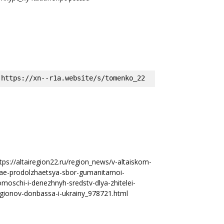
https://xn--r1a.website/s/tomenko_22
tps://altairegion22.ru/region_news/v-altaiskom-
ae-prodolzhaetsya-sbor-gumanitarnoi-
moschi-i-denezhnyh-sredstv-dlya-zhitelei-
gionov-donbassa-i-ukrainy_978721.html