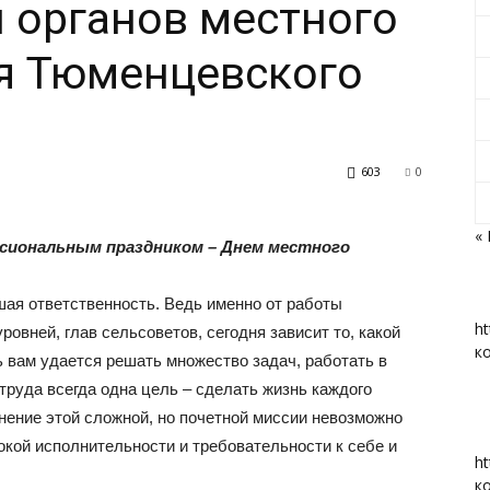
и органов местного
я Тюменцевского
«Вперед»
603
0
«
ссиональным праздником – Днем местного
|
шая ответственность. Ведь именно от работы
ht
овней, глав сельсоветов, сегодня зависит то, какой
к
 вам удается решать множество задач, работать в
труда всегда одна цель – сделать жизнь каждого
Тюменцевский
нение этой сложной, но почетной миссии невозможно
окой исполнительности и требовательности к себе и
ht
к