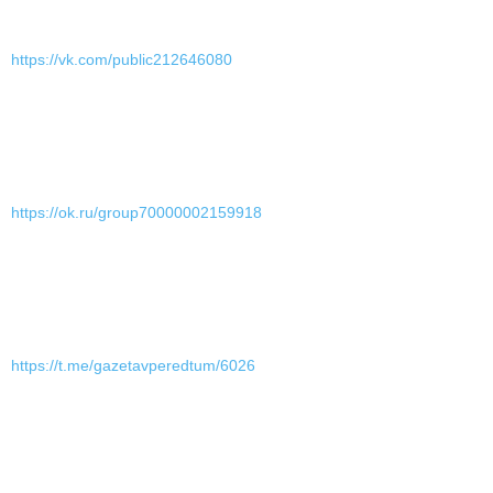
https://vk.com/public212646080
https://ok.ru/group70000002159918
https://t.me/gazetavperedtum/6026