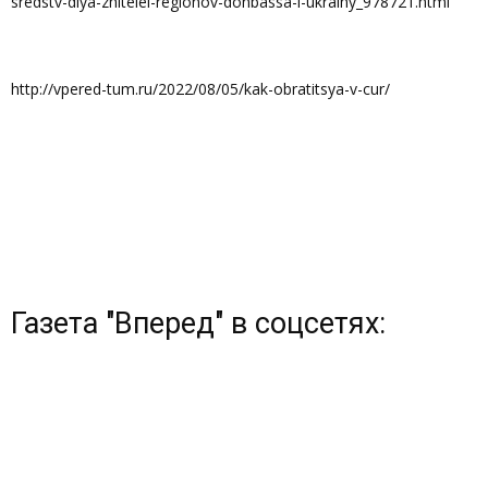
sredstv-dlya-zhitelei-regionov-donbassa-i-ukrainy_978721.html
http://vpered-tum.ru/2022/08/05/kak-obratitsya-v-cur/
Газета "Вперед" в соцсетях: