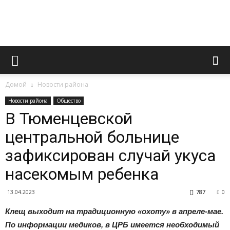
Официальный
Домой
Новости района
сайт
Новости района
Общество
В Тюменцевской
центральной больнице
газеты
зафиксирован случай укуса
насекомым ребенка
«Вперед»
13.04.2023
787
0
Клещ выходит на традиционную «охоту» в апреле-мае.
По информации медиков, в ЦРБ имеется необходимый