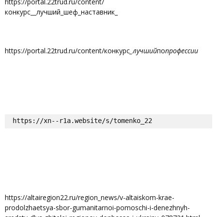
https://portal.22trud.ru/content/
конкурс__лучший_шеф_наставник_
https://portal.22trud.ru/content/конкурс
_лучший
по
профессии
https://xn--r1a.website/s/tomenko_22
https://altairegion22.ru/region_news/v-altaiskom-krae-
prodolzhaetsya-sbor-gumanitarnoi-pomoschi-i-denezhnyh-