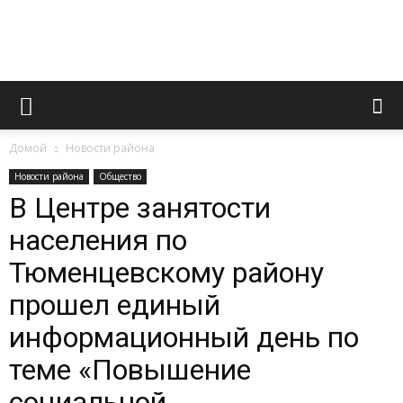
Официальный
Домой
Новости района
сайт
Новости района
Общество
В Центре занятости
населения по
газеты
Тюменцевскому району
прошел единый
«Вперед»
информационный день по
теме «Повышение
социальной