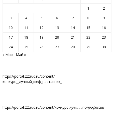
1
2
3
4
5
6
7
8
9
10
11
12
13
14
15
16
17
18
19
20
21
22
23
24
25
26
27
28
29
30
« Мар
Май »
https://portal.22trud.ru/content/
конкурс__лучший_шеф_наставник_
https://portal.22trud.ru/content/конкурс
_лучший
по
профессии