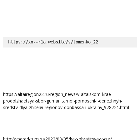
https://xn--r1a.website/s/tomenko_22
https://altairegion22.ru/region_news/v-altaiskom-krae-
prodolzhaetsya-sbor-gumanitarnoi-pomoschi-i-denezhnyh-
sredstv-dlya-zhitelei-regionov-donbassa-i-ukrainy_978721.html
http://vpered-tum.ru/2022/08/05/kak-obratitsya-v-cur/