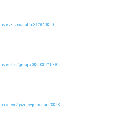
tps://vk.com/public212646080
tps://ok.ru/group70000002159918
tps://t.me/gazetavperedtum/6026