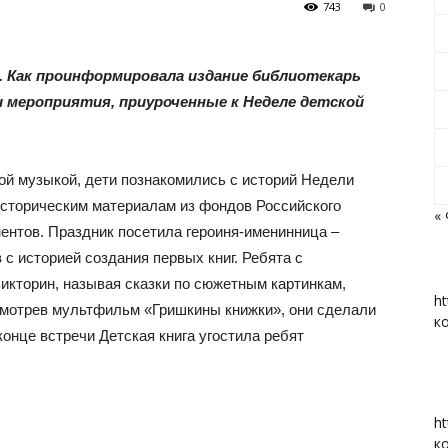
743
0
 Как проинформировала издание библиотекарь
и мероприятия, приуроченные к Неделе детской
«Вперед»
ой музыкой, дети познакомились с историй Недели
 историческим материалам из фондов Российского
«
ментов. Праздник посетила героиня-именинница –
|
 с историей создания первых книг. Ребята с
икторин, называя сказки по сюжетным картинкам,
ht
смотрев мультфильм «Гришкины книжки», они сделали
к
конце встречи Детская книга угостила ребят
Тюменцевский
ht
к