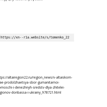
https://xn--r1a.website/s/tomenko_22
tps://altairegion22.ru/region_news/v-altaiskom-
ae-prodolzhaetsya-sbor-gumanitarnoi-
moschi-i-denezhnyh-sredstv-dlya-zhitelei-
gionov-donbassa-i-ukrainy_978721.html