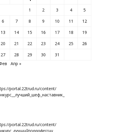
1
2
3
4
5
6
7
8
9
10
11
12
13
14
15
16
17
18
19
20
21
22
23
24
25
26
27
28
29
30
31
 Фев
Апр »
tps://portal.22trud.ru/content/
онкурс__лучший_шеф_наставник_
tps://portal.22trud.ru/content/
онкурс
_лучший
по
профессии