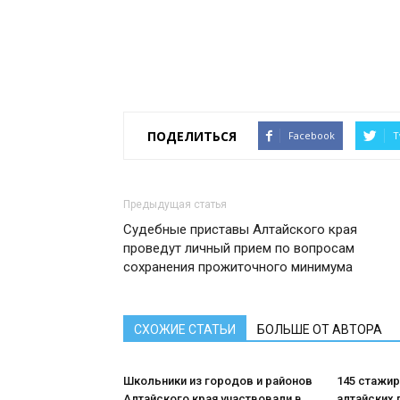
ПОДЕЛИТЬСЯ
Facebook
T
Предыдущая статья
Судебные приставы Алтайского края
проведут личный прием по вопросам
сохранения прожиточного минимума
СХОЖИЕ СТАТЬИ
БОЛЬШЕ ОТ АВТОРА
Школьники из городов и районов
145 стажи
Алтайского края участвовали в
алтайских 