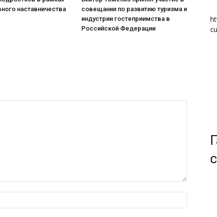
вного наставничества
совещании по развитию туризма и
ht
индустрии гостеприимства в
Российской Федерации
cu
Г
с