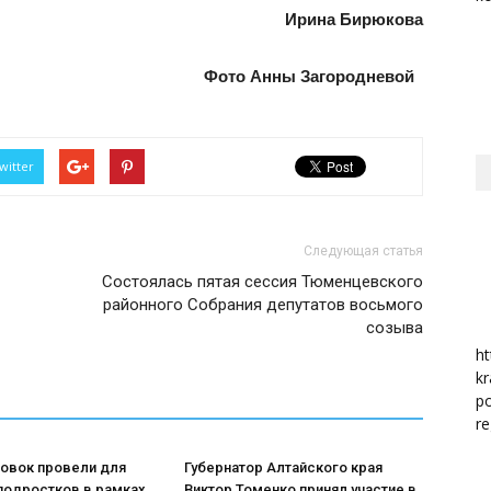
Ирина Бирюкова
район
Фото Анны Загородневой
witter
Следующая статья
Состоялась пятая сессия Тюменцевского
районного Собрания депутатов восьмого
созыва
ht
kr
po
re
ровок провели для
Губернатор Алтайского края
подростков в рамках
Виктор Томенко принял участие в