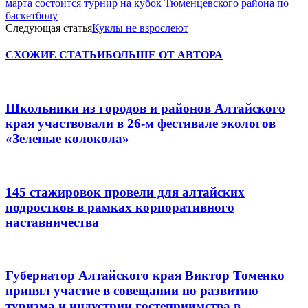
марта состоится турнир на кубок Тюменцевского района по
баскетболу
Следующая статья
Куклы не взрослеют
СХОЖИЕ СТАТЬИ
БОЛЬШЕ ОТ АВТОРА
Школьники из городов и районов Алтайского
края участвовали в 26-м фестивале экологов
«Зеленые колокола»
145 стажировок провели для алтайских
подростков в рамках корпоративного
наставничества
Губернатор Алтайского края Виктор Томенко
принял участие в совещании по развитию
туризма и индустрии гостеприимства в