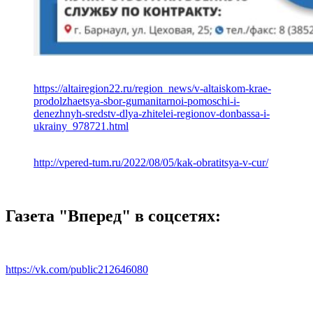
https://altairegion22.ru/region_news/v-altaiskom-krae-
prodolzhaetsya-sbor-gumanitarnoi-pomoschi-i-
denezhnyh-sredstv-dlya-zhitelei-regionov-donbassa-i-
ukrainy_978721.html
http://vpered-tum.ru/2022/08/05/kak-obratitsya-v-cur/
Газета "Вперед" в соцсетях:
https://vk.com/public212646080