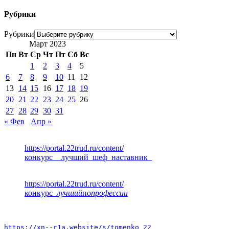
Рубрики
Рубрики
Март 2023
Пн
Вт
Ср
Чт
Пт
Сб
Вс
1
2
3
4
5
6
7
8
9
10
11
12
13
14
15
16
17
18
19
20
21
22
23
24
25
26
27
28
29
30
31
« Фев
Апр »
https://portal.22trud.ru/content/
конкурс__лучший_шеф_наставник_
https://portal.22trud.ru/content/
конкурс
_лучший
по
профессии
https://xn--r1a.website/s/tomenko_22