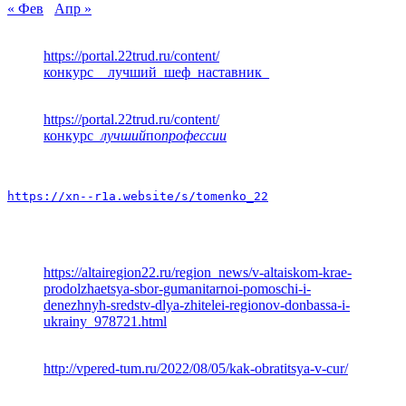
« Фев
Апр »
https://portal.22trud.ru/content/
конкурс__лучший_шеф_наставник_
https://portal.22trud.ru/content/
конкурс
_лучший
по
профессии
https://xn--r1a.website/s/tomenko_22
https://altairegion22.ru/region_news/v-altaiskom-krae-
prodolzhaetsya-sbor-gumanitarnoi-pomoschi-i-
denezhnyh-sredstv-dlya-zhitelei-regionov-donbassa-i-
ukrainy_978721.html
http://vpered-tum.ru/2022/08/05/kak-obratitsya-v-cur/