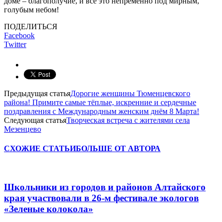
доме – благополучие, и все это непременно под мирным,
голубым небом!
ПОДЕЛИТЬСЯ
Facebook
Twitter
Предыдущая статья
Дорогие женщины Тюменцевского
района! Примите самые тёплые, искренние и сердечные
поздравления с Международным женским днём 8 Марта!
Следующая статья
Творческая встреча с жителями села
Мезенцево
СХОЖИЕ СТАТЬИ
БОЛЬШЕ ОТ АВТОРА
Школьники из городов и районов Алтайского
края участвовали в 26-м фестивале экологов
«Зеленые колокола»