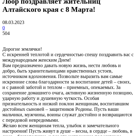
Лоор поздравляет жительниц
Алтайского края с 8 Марта!
08.03.2023
0
504
Дорогие землячки!
С искренней теплотой и сердечностью спешу поздравить вас с
международным женским Днем!
Вам предназначено давать новую жизнь, нести любовь и
добро, быть хранительницами нравственных устоев,
источником вдохновения. Позвольте выразить вам самые
искренние слова благодарности за воспитание детей – своих,
и с равной заботой и теплом – приемных, опекаемых. За
сохранение домашнего очага, активную жизненную позицию,
ударную работу и душевную чуткость. Особая
признательность и низкий поклон женщинам, воспитавшим
достойных сыновей – защитников Родины. Пусть ваши
мальчики, мужчины, воины служат достойно и возвращаются
с передовой невредимыми.
Желаю всем женщинам тепла, улыбок и замечательного
настроения! Пусть живут в душе – весна, в сердце – любовь, в