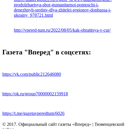
prodolzhaetsya-sbor-gumanitarnoi-pomoschi-i-
denezhnyh-sredstv-dlya-zhitelei-regionov-donbassa-i-
ukrainy_978721.html
http://vpered-tum.ru/2022/08/05/kak-obratitsya-v-cur/
Газета "Вперед" в соцсетях:
https://vk.com/public212646080
https://ok.ru/group70000002159918
https://t.me/gazetavperedtum/6026
© 2017. Официальный сайт газеты «Вперед» | Тюменцевский