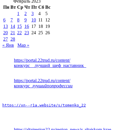
Февраль 2023
Пн
Вт
Ср
Чт
Пт
Сб
Вс
1
2
3
4
5
6
7
8
9
10
11
12
13
14
15
16
17
18
19
20
21
22
23
24
25
26
27
28
« Янв
Мар »
https://portal.22trud.ru/content/
конкурс__лучший_шеф_наставник_
https://portal.22trud.ru/content/
конкурс
_лучший
по
профессии
https://xn--r1a.website/s/tomenko_22
https://altairegion22.ru/region_news/v-altaiskom-krae-