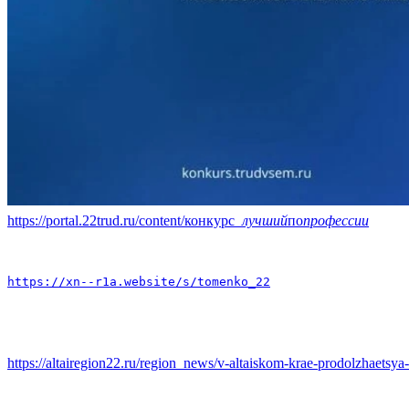
https://portal.22trud.ru/content/конкурс
_лучший
по
профессии
https://xn--r1a.website/s/tomenko_22
https://altairegion22.ru/region_news/v-altaiskom-krae-prodolzhaetsy