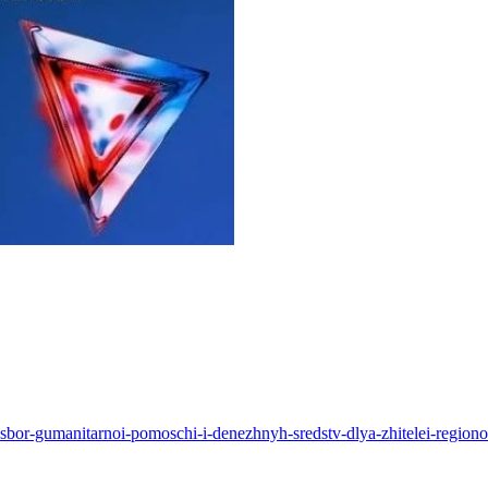
a-sbor-gumanitarnoi-pomoschi-i-denezhnyh-sredstv-dlya-zhitelei-regio