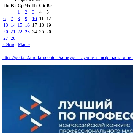
Пн
Вт
Ср
Чт
Пт
Сб
Вс
1
2
3
4
5
6
7
8
9
10
11
12
13
14
15
16
17
18
19
20
21
22
23
24
25
26
27
28
« Янв
Мар »
https://portal.22trud.ru/content/конкурс__лучший_шеф_наставник