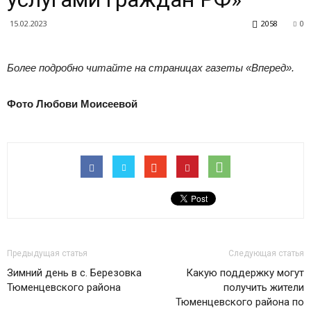
|
15.02.2023
2058
0
Тюменцевский
Более подробно читайте на страницах газеты «Вперед».
Фото Любови Моисеевой
район
Предыдущая статья
Следующая статья
Зимний день в с. Березовка
Какую поддержку могут
Тюменцевского района
получить жители
Тюменцевского района по