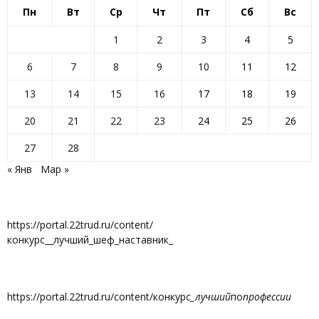
Пн
Вт
Ср
Чт
Пт
Сб
Вс
1
2
3
4
5
6
7
8
9
10
11
12
13
14
15
16
17
18
19
20
21
22
23
24
25
26
27
28
« Янв
Мар »
https://portal.22trud.ru/content/
конкурс__лучший_шеф_наставник_
https://portal.22trud.ru/content/конкурс
_лучший
по
профессии