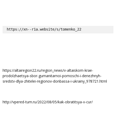
https://xn--r1a.website/s/tomenko_22
https://altairegion22.ru/region_news/v-altaiskom-krae-
prodolzhaetsya-sbor-gumanitarnoi-pomoschi-i-denezhnyh-
sredstv-dlya-zhitelei-regionov-donbassa-i-ukrainy_978721.html
http://vpered-tum.ru/2022/08/05/kak-obratitsya-v-cur/