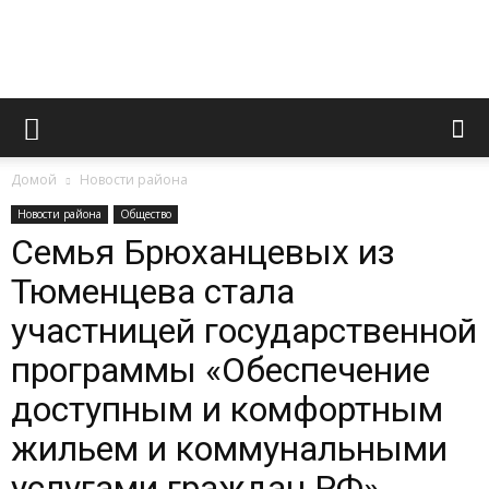
Официальный
Домой
Новости района
сайт
Новости района
Общество
Семья Брюханцевых из
Тюменцева стала
газеты
участницей государственной
программы «Обеспечение
«Вперед»
доступным и комфортным
жильем и коммунальными
услугами граждан РФ»