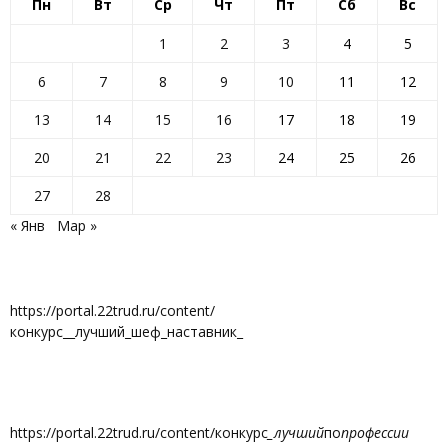
Пн
Вт
Ср
Чт
Пт
Сб
Вс
1
2
3
4
5
6
7
8
9
10
11
12
13
14
15
16
17
18
19
20
21
22
23
24
25
26
27
28
« Янв
Мар »
https://portal.22trud.ru/content/
конкурс__лучший_шеф_наставник_
https://portal.22trud.ru/content/конкурс
_лучший
по
профессии