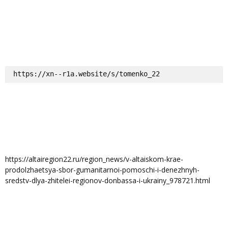
https://xn--r1a.website/s/tomenko_22
https://altairegion22.ru/region_news/v-altaiskom-krae-
prodolzhaetsya-sbor-gumanitarnoi-pomoschi-i-denezhnyh-
sredstv-dlya-zhitelei-regionov-donbassa-i-ukrainy_978721.html