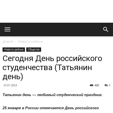
Официальный
Домой
Новости района
сайт
Новости района
Общество
Сегодня День российского
студенчества (Татьянин
газеты
день)
25.01.2023
420
0
«Вперед»
Татьянин день — любимый студенческий праздник.
25 января в России отмечается День российского