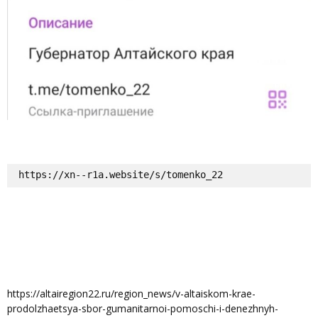
https://xn--r1a.website/s/tomenko_22
https://altairegion22.ru/region_news/v-altaiskom-krae-
prodolzhaetsya-sbor-gumanitarnoi-pomoschi-i-denezhnyh-