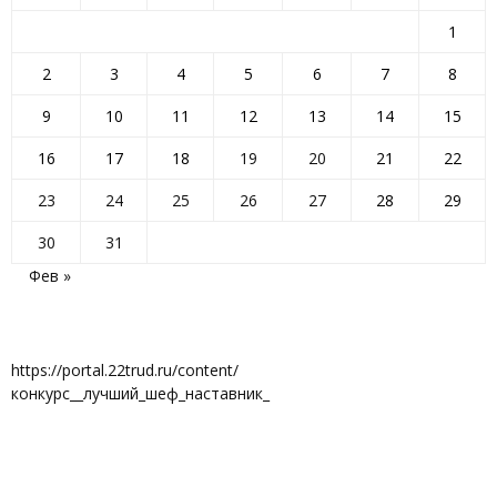
1
2
3
4
5
6
7
8
9
10
11
12
13
14
15
16
17
18
19
20
21
22
23
24
25
26
27
28
29
30
31
Фев »
https://portal.22trud.ru/content/
конкурс__лучший_шеф_наставник_