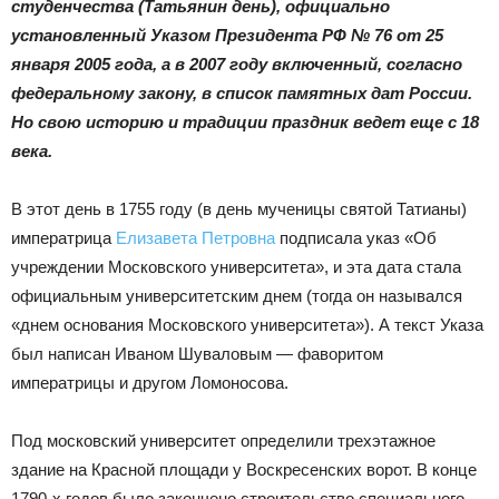
|
студенчества (Татьянин день), официально
установленный Указом Президента РФ № 76 от 25
января 2005 года, а в 2007 году включенный, согласно
федеральному закону, в список памятных дат России.
Тюменцевский
Но свою историю и традиции праздник ведет еще с 18
века.
район
В этот день в 1755 году (в день мученицы святой Татианы)
императрица
Елизавета Петровна
подписала указ «Об
учреждении Московского университета», и эта дата стала
официальным университетским днем (тогда он назывался
«днем основания Московского университета»). А текст Указа
был написан Иваном Шуваловым — фаворитом
императрицы и другом Ломоносова.
Под московский университет определили трехэтажное
здание на Красной площади у Воскресенских ворот. В конце
1790-х годов было закончено строительство специального