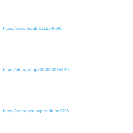
https://vk.com/public212646080
https://ok.ru/group70000002159918
https://t.me/gazetavperedtum/6026